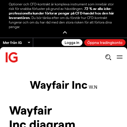
Optioner och CFD-kontrakt är komplexa instrument som innebär stor
risk för snabba förluster på grund av hävstången.
72 % av alla icke-
professionella kunder förlorar pengar på CFD-handel hos den här
leverantören.
Du bör tänka efter om du förstår hur CFD-kontrakt
fungerar och om du har råd med den stora risken för att förlora dina
pengar.
Mer från IG
Logga in
Öppna tradingkonto
Wayfair Inc
W.N
Wayfair
Inc diagram