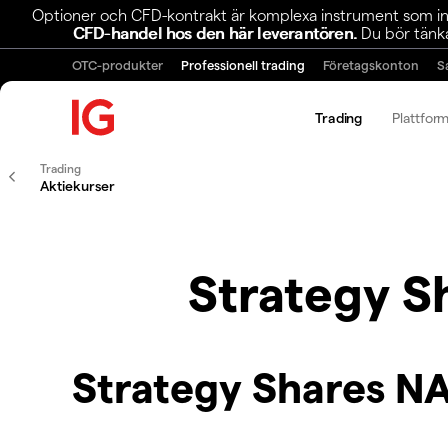
Optioner och CFD-kontrakt är komplexa instrument som inn
CFD-handel hos den här leverantören.
Du bör tänka
OTC-produkter
Professionell trading
Företagskonton
S
Trading
Plattfor
Trading
Aktiekurser
Strategy 
Strategy Shares 