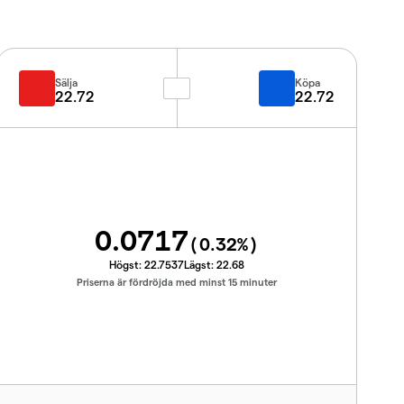
Sälja
Köpa
22.72
22.72
0.0717
(
0.32
%)
Högst:
22.7537
Lägst:
22.68
Priserna är fördröjda med minst 15 minuter