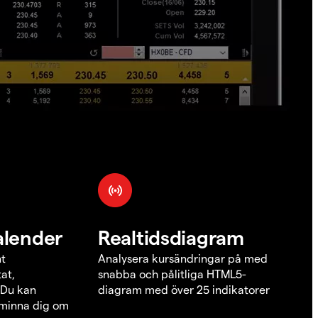
alender
Realtidsdiagram
nt
Analysera kursändringar på med
at,
snabba och pålitliga HTML5-
 Du kan
diagram med över 25 indikatorer
åminna dig om