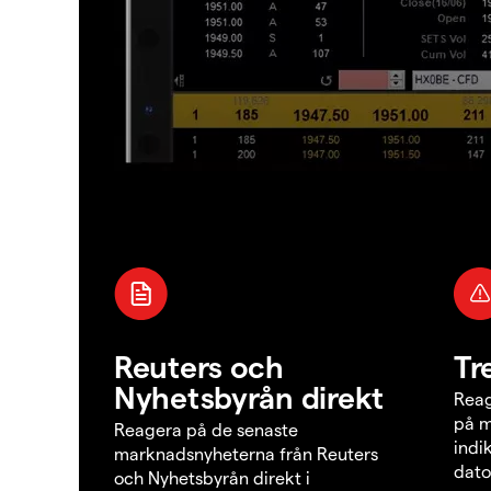
Reuters och
Tr
Nyhetsbyrån direkt
Reag
på m
Reagera på de senaste
indi
marknadsnyheterna från Reuters
dato
och Nyhetsbyrån direkt i