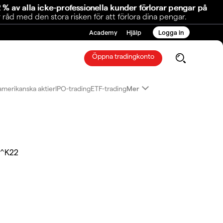
 % av alla icke-professionella kunder förlorar pengar på
åd med den stora risken för att förlora dina pengar.
Academy
Hjälp
Logga in
Öppna tradingkonto
amerikanska aktier
IPO-trading
ETF-trading
Mer
^K22