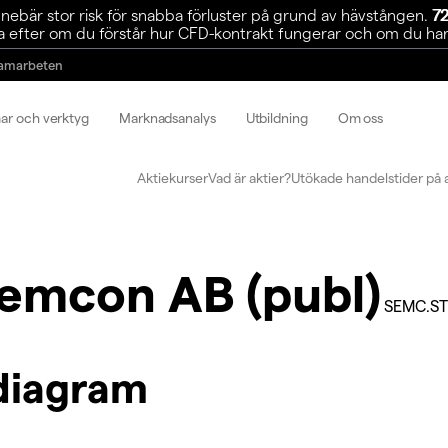
ebär stor risk för snabba förluster på grund av hävstången.
72
 efter om du förstår hur CFD-kontrakt fungerar och om du har r
amarbeten
mar och verktyg
Marknadsanalys
Utbildning
Om oss
Aktiekurser
Vad är aktier?
Utökade handelstider på 
emcon AB (publ)
SEMC.ST
diagram