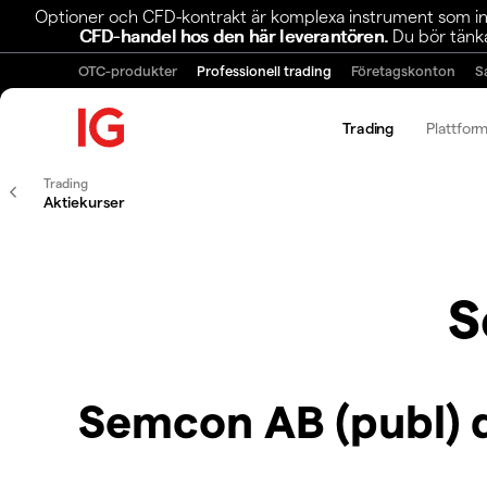
Optioner och CFD-kontrakt är komplexa instrument som inn
CFD-handel hos den här leverantören.
Du bör tänka
OTC-produkter
Professionell trading
Företagskonton
S
Trading
Plattfor
Trading
Aktiekurser
S
Semcon AB (publ) 