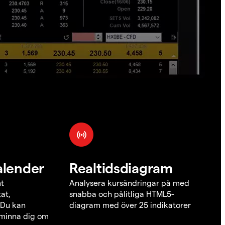
alender
Realtidsdiagram
nt
Analysera kursändringar på med
at,
snabba och pålitliga HTML5-
 Du kan
diagram med över 25 indikatorer
åminna dig om