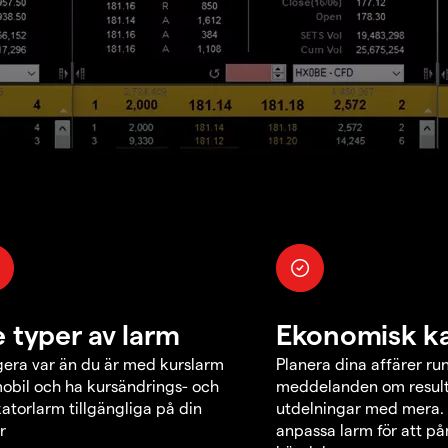
e typer av larm
Ekonomisk k
era var än du är med kurslarm
Planera dina affärer ru
obil och ha kursändrings- och
meddelanden om result
katorlarm tillgängliga på din
utdelningar med mera.
r
anpassa larm för att p