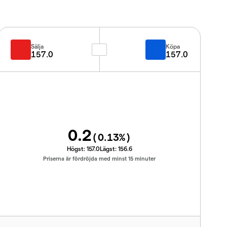
Sälja
Köpa
157.0
157.0
0.2
(
0.13
%)
Högst:
157.0
Lägst:
156.6
Priserna är fördröjda med minst 15 minuter