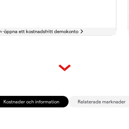
m -
Kostnader och information
Relaterade marknader