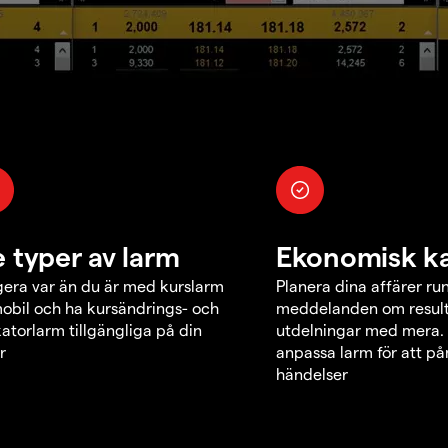
e typer av larm
Ekonomisk k
era var än du är med kurslarm
Planera dina affärer ru
obil och ha kursändrings- och
meddelanden om result
katorlarm tillgängliga på din
utdelningar med mera.
r
anpassa larm för att p
händelser