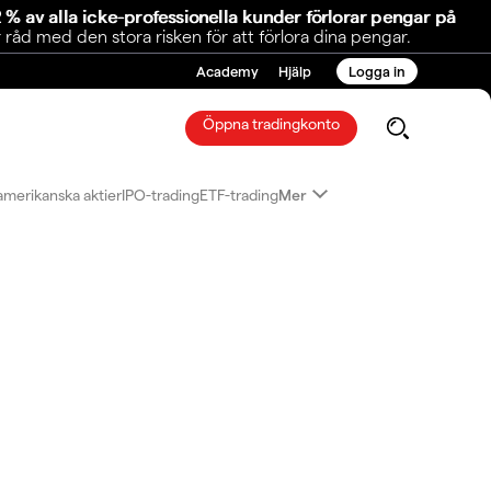
 % av alla icke-professionella kunder förlorar pengar på
åd med den stora risken för att förlora dina pengar.
Academy
Hjälp
Logga in
Öppna tradingkonto
amerikanska aktier
IPO-trading
ETF-trading
Mer