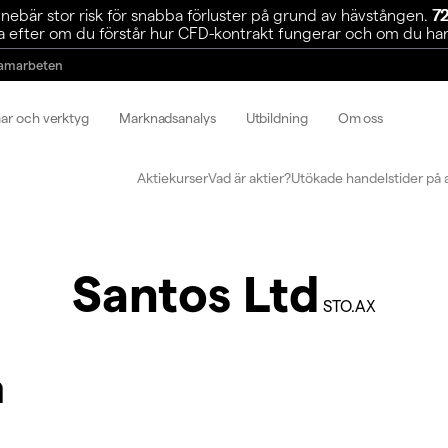
ebär stor risk för snabba förluster på grund av hävstången.
72
 efter om du förstår hur CFD-kontrakt fungerar och om du har r
amarbeten
mar och verktyg
Marknadsanalys
Utbildning
Om oss
Aktiekurser
Vad är aktier?
Utökade handelstider på 
Santos Ltd
STO.AX
m