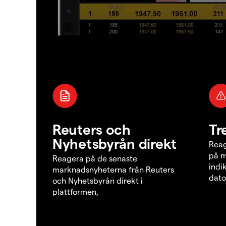
Reuters och
Tr
Nyhetsbyrån direkt
Reag
på m
Reagera på de senaste
indi
marknadsnyheterna från Reuters
dato
och Nyhetsbyrån direkt i
plattformen,