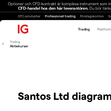
Optioner och CFD-kontrakt är komplexa instrument som inn
CFD-handel hos den här leverantören.
Du bör tänka
OTC-produkter
Professionell trading
Företagskonton
S
Trading
Plattfor
Trading
Aktiekurser
Santos Ltd diagra