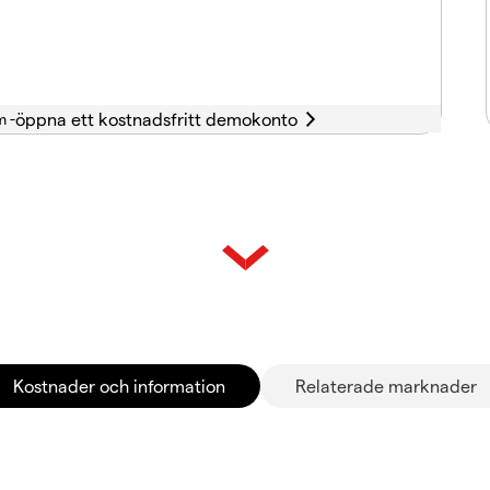
m -
Kostnader och information
Relaterade marknader