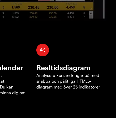
alender
Realtidsdiagram
nt
Analysera kursändringar på med
at,
snabba och pålitliga HTML5-
 Du kan
diagram med över 25 indikatorer
åminna dig om