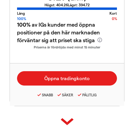
Högst:
404.26
Lägst:
394.72
Lång
Kort
100%
0%
100%
av IGs kunder med öppna
positioner på den här marknaden
förväntar sig att priset ska stiga
Priserna är fördröjda med minst 15 minuter
SNABB
SÄKER
PÅLITLIG