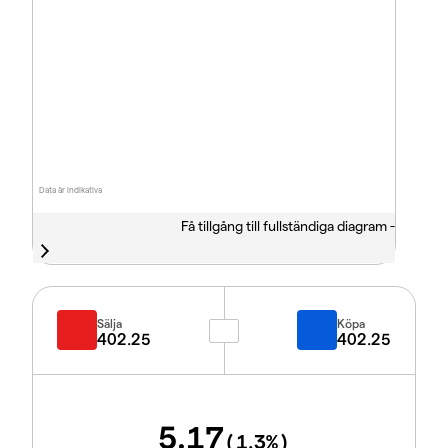
Data är indikativa
Få tillgång till fullständiga diagram -
Sälja
Köpa
402.25
402.25
5.17
(
1.3
%)