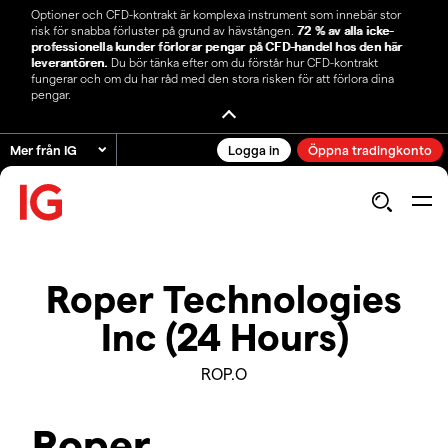
Optioner och CFD-kontrakt är komplexa instrument som innebär stor
risk för snabba förluster på grund av hävstången.
72 % av alla icke-
professionella kunder förlorar pengar på CFD-handel hos den här
leverantören.
Du bör tänka efter om du förstår hur CFD-kontrakt
fungerar och om du har råd med den stora risken för att förlora dina
pengar.
Mer från IG
Logga in
Öppna tradingkonto
Roper Technologies
Inc (24 Hours)
ROP.O
Roper