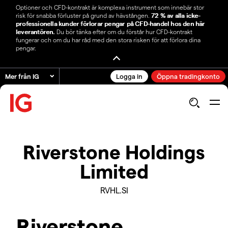
Optioner och CFD-kontrakt är komplexa instrument som innebär stor
risk för snabba förluster på grund av hävstången.
72 % av alla icke-
professionella kunder förlorar pengar på CFD-handel hos den här
leverantören.
Du bör tänka efter om du förstår hur CFD-kontrakt
fungerar och om du har råd med den stora risken för att förlora dina
pengar.
Mer från IG
Logga in
Öppna tradingkonto
Riverstone Holdings
Limited
RVHL.SI
Riverstone