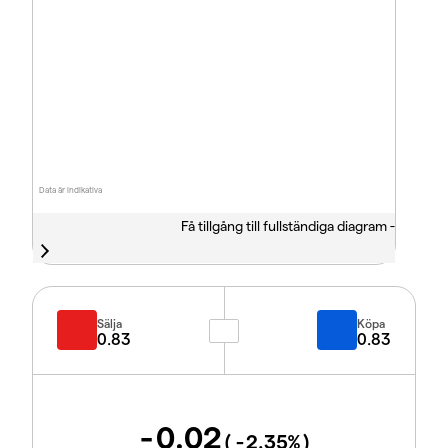
Data är indikativa
Få tillgång till fullständiga diagram -
Sälja
Köpa
0.83
0.83
-0.02
(
-2.35
%)