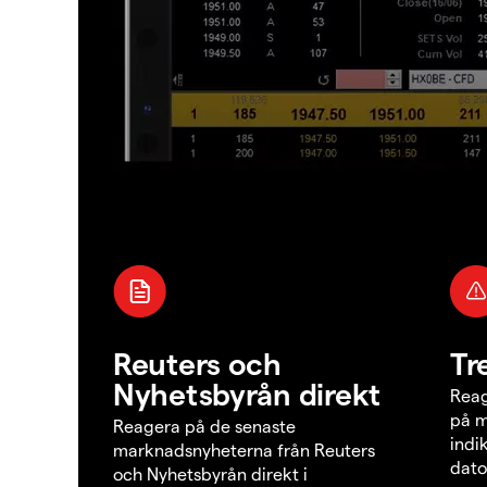
Reuters och
Tr
Nyhetsbyrån direkt
Reag
på m
Reagera på de senaste
indi
marknadsnyheterna från Reuters
dato
och Nyhetsbyrån direkt i