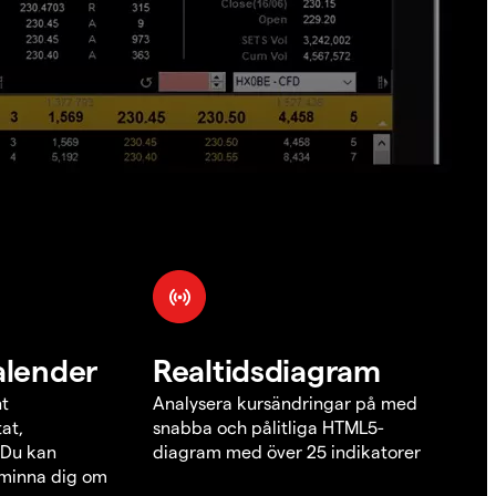
alender
Realtidsdiagram
nt
Analysera kursändringar på med
at,
snabba och pålitliga HTML5-
 Du kan
diagram med över 25 indikatorer
åminna dig om