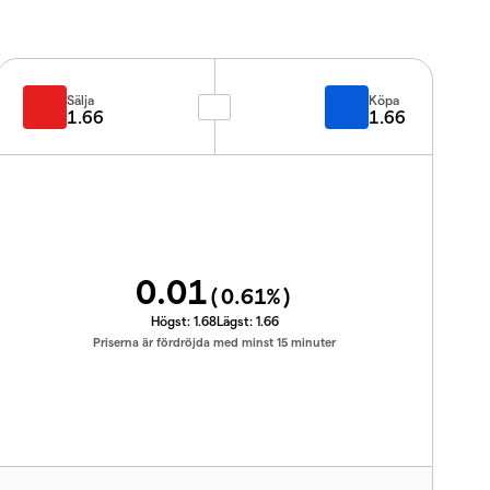
Sälja
Köpa
1.66
1.66
0.01
(
0.61
%)
Högst:
1.68
Lägst:
1.66
Priserna är fördröjda med minst 15 minuter