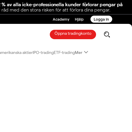
 % av alla icke-professionella kunder förlorar pengar på
åd med den stora risken för att förlora dina pengar.
Academy
Hjälp
Logga in
Öppna tradingkonto
amerikanska aktier
IPO-trading
ETF-trading
Mer