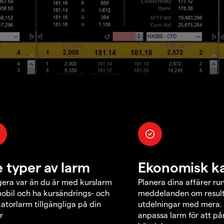
e typer av larm
Ekonomisk k
era var än du är med kurslarm
Planera dina affärer ru
obil och ha kursändrings- och
meddelanden om result
katorlarm tillgängliga på din
utdelningar med mera.
r
anpassa larm för att p