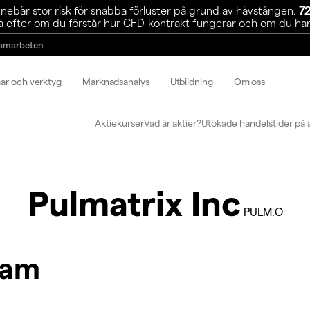
ebär stor risk för snabba förluster på grund av hävstången.
72
 efter om du förstår hur CFD-kontrakt fungerar och om du har r
amarbeten
mar och verktyg
Marknadsanalys
Utbildning
Om oss
Aktiekurser
Vad är aktier?
Utökade handelstider på 
Pulmatrix Inc
PULM.O
ram