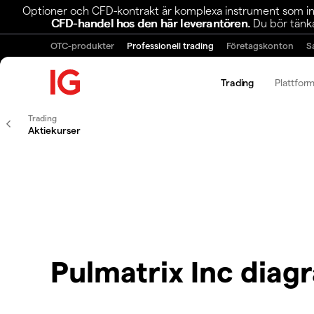
Optioner och CFD-kontrakt är komplexa instrument som inn
CFD-handel hos den här leverantören.
Du bör tänka
OTC-produkter
Professionell trading
Företagskonton
S
Trading
Plattfor
Trading
Aktiekurser
Pulmatrix Inc diag