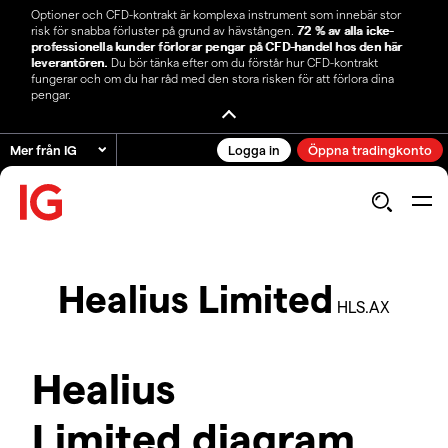
Optioner och CFD-kontrakt är komplexa instrument som innebär stor
risk för snabba förluster på grund av hävstången.
72 % av alla icke-
professionella kunder förlorar pengar på CFD-handel hos den här
leverantören.
Du bör tänka efter om du förstår hur CFD-kontrakt
fungerar och om du har råd med den stora risken för att förlora dina
pengar.
Mer från IG
Logga in
Öppna tradingkonto
Healius Limited
HLS.AX
Healius
Limited diagram