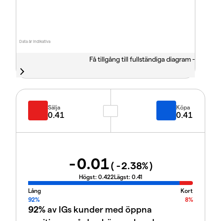
Data är indikativa
Få tillgång till fullständiga diagram -
Sälja
Köpa
0.41
0.41
-0.01
(
-2.38
%)
Högst:
0.422
Lägst:
0.41
Lång
Kort
92%
8%
92%
av IGs kunder med öppna