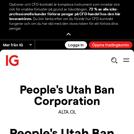
Optioner och CFD-kontrakt är komplexa instrument som innebär stor
risk för snabba förluster på grund av hävstången.
72 % av alla icke-
professionella kunder förlorar pengar på CFD-handel hos den här
leverantören.
Du bör tänka efter om du förstår hur CFD-kontrakt
fungerar och om du har råd med den stora risken för att förlora dina
pengar.
Mer från IG
Logga in
Öppna tradingkonto
People's Utah Ban
Corporation
ALTA.OL
People's Utah Ban