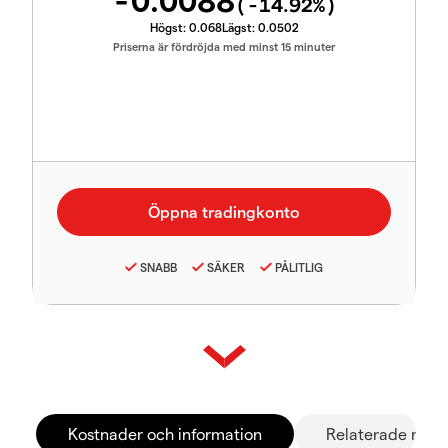
-0.0088
(
-14.92
%)
Högst:
0.068
Lägst:
0.0502
Priserna är fördröjda med minst 15 minuter
SNABB
SÄKER
PÅLITLIG
Kostnader och information
Relaterade mar