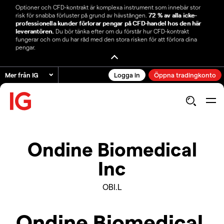
Optioner och CFD-kontrakt är komplexa instrument som innebär stor
risk för snabba förluster på grund av hävstången.
72 % av alla icke-
professionella kunder förlorar pengar på CFD-handel hos den här
leverantören.
Du bör tänka efter om du förstår hur CFD-kontrakt
fungerar och om du har råd med den stora risken för att förlora dina
pengar.
Mer från IG
Logga in
Öppna tradingkonto
Ondine Biomedical
Inc
OBI.L
Ondine Biomedical