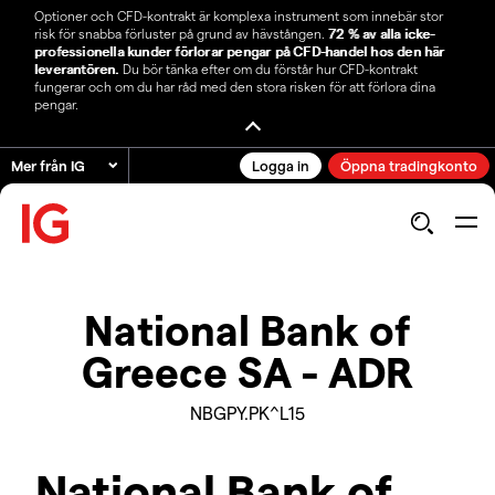
Optioner och CFD-kontrakt är komplexa instrument som innebär stor
risk för snabba förluster på grund av hävstången.
72 % av alla icke-
professionella kunder förlorar pengar på CFD-handel hos den här
leverantören.
Du bör tänka efter om du förstår hur CFD-kontrakt
fungerar och om du har råd med den stora risken för att förlora dina
pengar.
Mer från IG
Logga in
Öppna tradingkonto
National Bank of
Greece SA - ADR
NBGPY.PK^L15
National Bank of