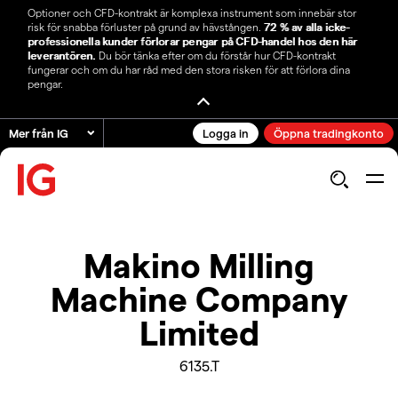
Optioner och CFD-kontrakt är komplexa instrument som innebär stor
risk för snabba förluster på grund av hävstången.
72 % av alla icke-
professionella kunder förlorar pengar på CFD-handel hos den här
leverantören.
Du bör tänka efter om du förstår hur CFD-kontrakt
fungerar och om du har råd med den stora risken för att förlora dina
pengar.
Mer från IG
Logga in
Öppna tradingkonto
Makino Milling
Machine Company
Limited
6135.T