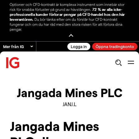
Optioner och CFD-kontrakt är komplexa instrument som innebär stor
risk för snabba förluster på grund av hävstången.
72 % av alla icke-
professionella kunder förlorar pengar på CFD-handel hos den här
leverantören.
Du bör tänka efter om du förstår hur CFD-kontrakt
fungerar och om du har råd med den stora risken för att förlora dina
pengar.
Mer från IG
Logga in
Öppna tradingkonto
Jangada Mines PLC
JANJ.L
Jangada Mines