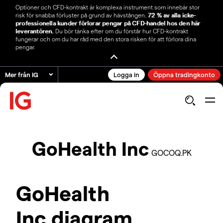
Optioner och CFD-kontrakt är komplexa instrument som innebär stor
risk för snabba förluster på grund av hävstången.
72 % av alla icke-
professionella kunder förlorar pengar på CFD-handel hos den här
leverantören.
Du bör tänka efter om du förstår hur CFD-kontrakt
fungerar och om du har råd med den stora risken för att förlora dina
pengar.
Mer från IG
Logga in
Öppna tradingkonto
GoHealth Inc
GOCOQ.PK
GoHealth
Inc diagram