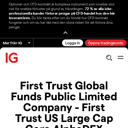
Optioner och CFD-kontrakt är komplexa instrument som innebär stor
risk för snabba förluster på grund av hävstången.
72 % av alla icke-
professionella kunder förlorar pengar på CFD-handel hos den här
leverantören.
Du bör tänka efter om du förstår hur CFD-kontrakt
fungerar och om du har råd med den stora risken för att förlora dina
pengar.
Mer från IG
Logga in
Öppna tradingkonto
First Trust Global
Funds Public Limited
Company - First
Trust US Large Cap