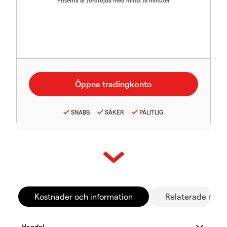
Priserna är fördröjda med minst 15 minuter
SNABB
SÄKER
PÅLITLIG
Kostnader och information
Relaterade mar