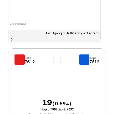
Data är indikativa
Få tillgång till fullständiga diagram -
Sälja
Köpa
7612
7612
19
(
0.59
%)
Högst:
7592
Lägst:
7592