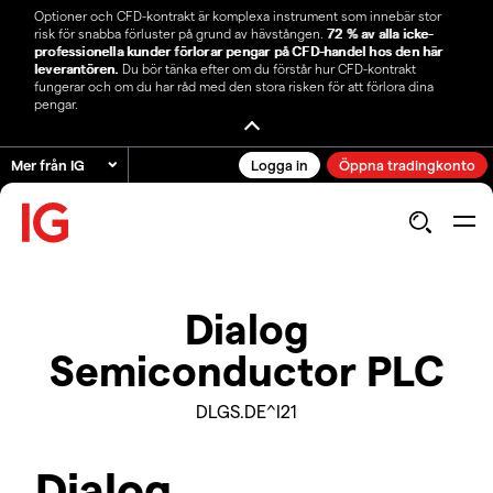
Optioner och CFD-kontrakt är komplexa instrument som innebär stor
risk för snabba förluster på grund av hävstången.
72 % av alla icke-
professionella kunder förlorar pengar på CFD-handel hos den här
leverantören.
Du bör tänka efter om du förstår hur CFD-kontrakt
fungerar och om du har råd med den stora risken för att förlora dina
pengar.
Mer från IG
Logga in
Öppna tradingkonto
Dialog
Semiconductor PLC
DLGS.DE^I21
Dialog