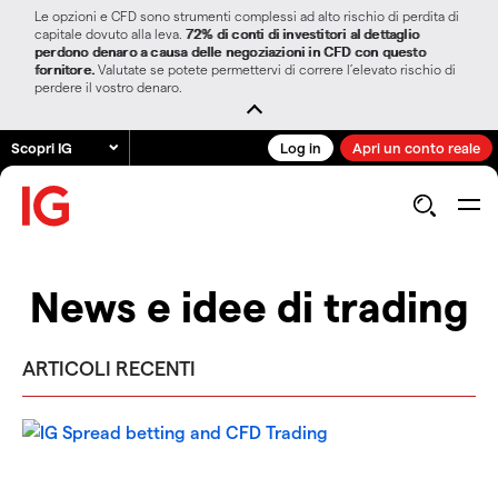
Le opzioni e CFD sono strumenti complessi ad alto rischio di perdita di
capitale dovuto alla leva.
72% di conti di investitori al dettaglio
perdono denaro a causa delle negoziazioni in CFD con questo
fornitore.
Valutate se potete permettervi di correre l’elevato rischio di
perdere il vostro denaro.
Scopri IG
Log in
Apri un conto reale
News e idee di trading
ARTICOLI RECENTI