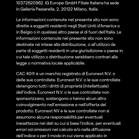
10372620962. IG Europe GmbH Filiale Italiana ha sede
in Galleria Passarella, 2, 20122 Milano, Italia.
Le informazioni contenute nel presente sito non sono
dirette a soggetti residenti negli Stati Uniti d'America o
in Belgio o in qualsiasi altro paese al di fuori dell’Italia. Le
informazioni contenute nel presente sito non sono
destinate né intese alla distribuzione, o all'utilizzo da
parte di soggetti residenti in una giurisdizione o paese in
cui tale utilizzo o distribuzione sarebbero contrari alla
legge o normativa locale applicabile.
CAC 40® è un marchio registrato di Euronext N.V. o
delle sue controllate. Euronext N.V. o le sue controllate
detengono tutti i diritti di proprietà (intellettuale)
dell'indice. Euronext N.V. o le sue controllate non
sponsorizzano, sostengono o hanno alcun altro
coinvolgimento nell'emissione e nell'offerta del
prodotto. Euronext NV e le sue controllate non si
assumono alcuna responsabilità per eventuali
inesattezze nei dati su cui si basa l'indice, per eventuali
errori od omissioni nel calcolo e/o nella diffusione
dell'indice o per il modo in cui viene applicato in