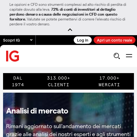
Le opzioni e CFD sono strumenti complessi ad alto rischio di perdita di
capitale dovuto alla leva.
72% di conti di investitori al dettaglio
perdono denaro a causa delle negoziazioni in CFD con questo
fornitore.
Valutate se potete permettervi di correre l’elevato rischio di
perdere il vostro denaro.
Scopri IG
Log in
Apri un conto reale
DAL
313.000+
17.000+
1974
CLIENTI
MERCATI
Analisi di mercato
Rimani aggiornato sull'andamento dei mercati
grazie alle analisi dei nostri esperti e agli strumenti