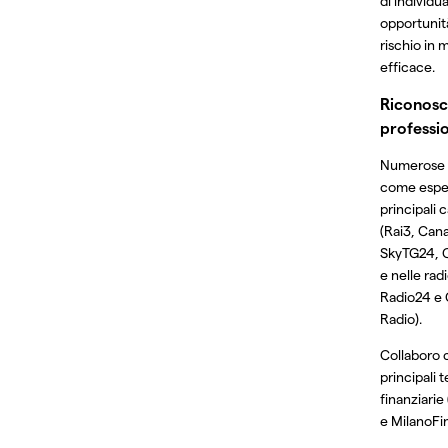
di individu
opportunità
rischio in
efficace.
Riconosc
professio
Numerose 
come espe
principali 
(Rai3, Can
SkyTG24, 
e nelle rad
Radio24 e 
Radio).
Collaboro 
principali 
finanziarie
e MilanoFi