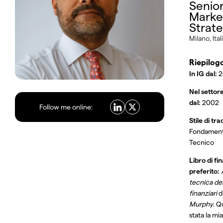
Senio
Marke
Strate
Milano, Ital
Riepilog
In IG dal:
2
Nel settore
dal:
2002
Follow me online:
Stile di tr
Fondament
Tecnico
Libro di fi
preferito:
tecnica de
finanziari
d
Murphy
. Q
stata la mi