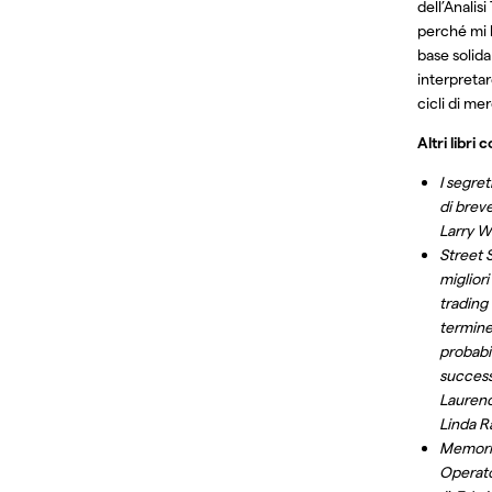
dell’Analis
perché mi 
base solida
interpretar
cicli di me
Altri libri c
I segret
di brev
Larry W
Street 
migliori
trading
termine
probabil
succes
Lauren
Linda R
Memorie
Operato