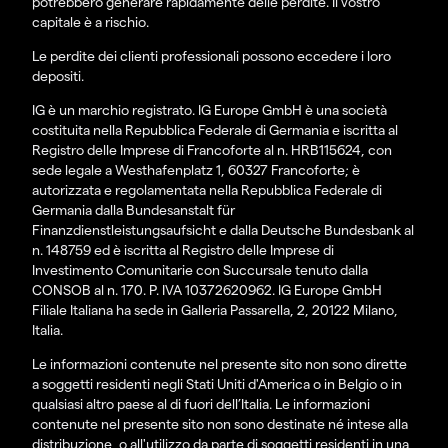
potrebbero generare rapidamente delle perdite. Il vostro
capitale è a rischio.
Le perdite dei clienti professionali possono eccedere i loro
depositi.
IG è un marchio registrato. IG Europe GmbH è una società
costituita nella Repubblica Federale di Germania e iscritta al
Registro delle Imprese di Francoforte al n. HRB115624, con
sede legale a Westhafenplatz 1, 60327 Francoforte; è
autorizzata e regolamentata nella Repubblica Federale di
Germania dalla Bundesanstalt für
Finanzdienstleistungsaufsicht e dalla Deutsche Bundesbank al
n. 148759 ed è iscritta al Registro delle Imprese di
Investimento Comunitarie con Succursale tenuto dalla
CONSOB al n. 170. P. IVA 10372620962. IG Europe GmbH
Filiale Italiana ha sede in Galleria Passarella, 2, 20122 Milano,
Italia.
Le informazioni contenute nel presente sito non sono dirette
a soggetti residenti negli Stati Uniti d'America o in Belgio o in
qualsiasi altro paese al di fuori dell’Italia. Le informazioni
contenute nel presente sito non sono destinate né intese alla
distribuzione, o all'utilizzo da parte di soggetti residenti in una