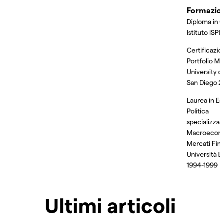
Formazi
Diploma in
Istituto ISP
Certificazi
Portfolio
University 
San Diego
Laurea in 
Politica
specializza
Macroecon
Mercati Fin
Università
1994-1999
Ultimi articoli