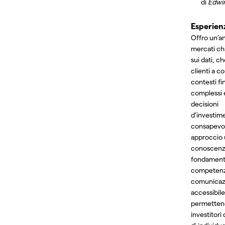
di
Edwi
Esperien
Offro un’an
mercati ch
sui dati, ch
clienti a 
contesti fi
complessi 
decisioni
d’investim
consapevoli
approccio 
conoscen
fondament
competenz
comunicaz
accessibile
permetten
investitori 