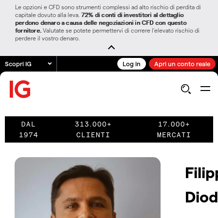
Le opzioni e CFD sono strumenti complessi ad alto rischio di perdita di
capitale dovuto alla leva.
72% di conti di investitori al dettaglio
perdono denaro a causa delle negoziazioni in CFD con questo
fornitore.
Valutate se potete permettervi di correre l’elevato rischio di
perdere il vostro denaro.
Scopri IG
Log in
Apri un conto reale
DAL
313.000+
17.000+
1974
CLIENTI
MERCATI
Fili
Diod