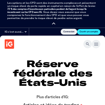
Les options et les CFD sont des instruments complexes et présentent
un risque élevé de perte rapide en capital en raison de l’effet de levier.
72 % des comptes d’investisseurs particuliers perdent de l’argent lorsqu’ils
investissent sur les CFD avec IG
. Vous devez vous assurer que vous
comprenez le fonctionnement des CFD et que vous pouvez vous
permettre de prendre le risque élevé de perdre votre argent.
Connexion
Ouvrir un compte
IG c'est aussi…
Réserve
fédérale des
États-Unis
Plus d'articles d'IG: