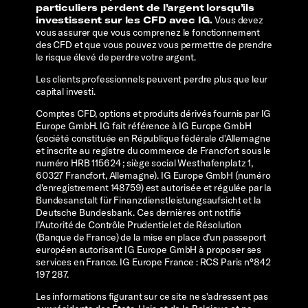
particuliers perdent de l’argent lorsqu’ils
investissent sur les CFD avec IG.
Vous devez
vous assurer que vous comprenez le fonctionnement
des CFD et que vous pouvez vous permettre de prendre
le risque élevé de perdre votre argent.
Les clients professionnels peuvent perdre plus que leur
capital investi.
Comptes CFD, options et produits dérivés fournis par IG
Europe GmbH. IG fait référence à IG Europe GmbH
(société constituée en République fédérale d'Allemagne
et inscrite au registre du commerce de Francfort sous le
numéro HRB 115624 ; siège social Westhafenplatz 1,
60327 Francfort, Allemagne). IG Europe GmbH (numéro
d'enregistrement 148759) est autorisée et régulée par la
Bundesanstalt für Finanzdienstleistungsaufsicht et la
Deutsche Bundesbank. Ces dernières ont notifié
l’Autorité de Contrôle Prudentiel et de Résolution
(Banque de France) de la mise en place d’un passeport
européen autorisant IG Europe GmbH à proposer ses
services en France. IG Europe France : RCS Paris n°842
197 287.
Les informations figurant sur ce site ne s'adressent pas