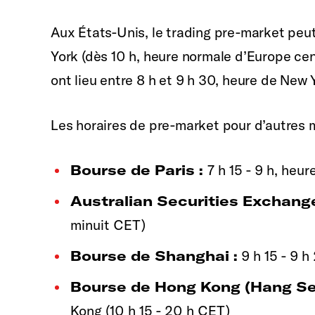
Aux États-Unis, le trading pre-market pe
York (dès 10 h, heure normale d’Europe cen
ont lieu entre 8 h et 9 h 30, heure de New Y
Les horaires de pre-market pour d’autres 
Bourse de Paris :
7 h 15 - 9 h, heur
Australian Securities Exchang
minuit CET)
Bourse de Shanghai :
9 h 15 - 9 h
Bourse de Hong Kong (Hang Se
Kong (10 h 15 - 20 h CET)