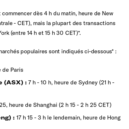
ut commencer dès 4 h du matin, heure de New
trale - CET), mais la plupart des transactions
ork (entre 14 h et 15 h 30 CET)*.
marchés populaires sont indiqués ci-dessous* :
e de Paris
e (ASX) :
7 h - 10 h, heure de Sydney (21 h -
 25, heure de Shanghai (2 h 15 - 2 h 25 CET)
ng) :
17 h 15 - 3 h le lendemain, heure de Hong