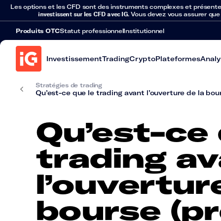
Les options et les CFD sont des instruments complexes et présentent 
investissent sur les CFD avec IG
. Vous devez vous assurer que
Produits OTC
Statut professionnel
Institutionnel
Investissement
Trading
Crypto
Plateformes
Analy
Stratégies de trading
Qu’est-ce que le trading avant l’ouverture de la bou
Qu’est-ce 
trading a
l’ouvertur
bourse (pr