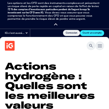
Les options et les CFD sont des instruments complexes et présentent
un risque élevé de perte rapide en capital en raison de l’effet de levier.
72 % des comptes d’investisseurs particuliers perdent de l’argent lorsqu’ils
investissent sur les CFD avec IG
. Vous devez vous assurer que vous
comprenez le fonctionnement des CFD et que vous pouvez vous
permettre de prendre le risque élevé de perdre votre argent.
Connexion
Ouvrir un compte
IG c'est aussi…
Actions
hydrogène :
Quelles sont
les meilleures
valeurs