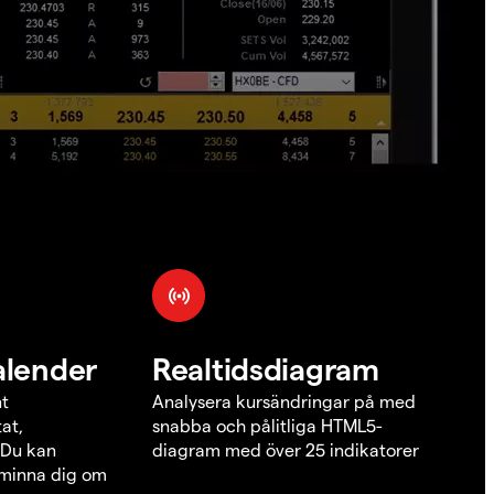
alender
Realtidsdiagram
nt
Analysera kursändringar på med
at,
snabba och pålitliga HTML5-
 Du kan
diagram med över 25 indikatorer
åminna dig om