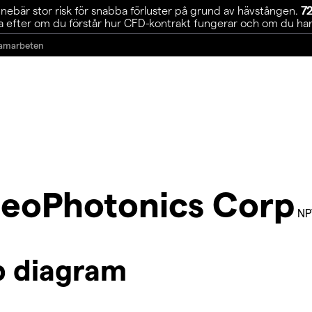
ebär stor risk för snabba förluster på grund av hävstången.
72
 efter om du förstår hur CFD-kontrakt fungerar och om du har r
amarbeten
eoPhotonics Corp
NP
p diagram