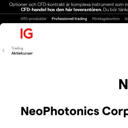
Optioner och CFD-kontrakt är komplexa instrument som inn
CFD-handel hos den här leverantören.
Du bör tänka
OTC-produkter
Professionell trading
Företagskonton
S
Trading
Aktiekurser
N
NeoPhotonics Cor