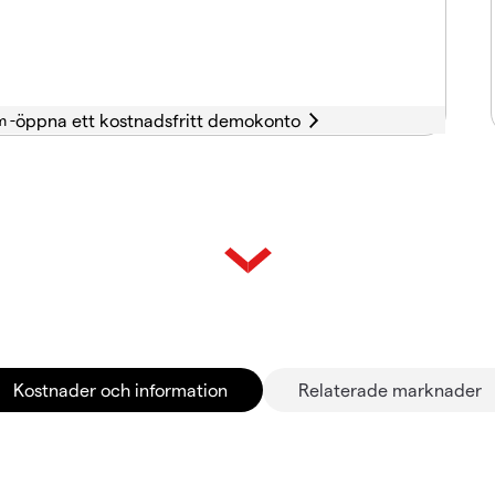
m -
Kostnader och information
Relaterade marknader