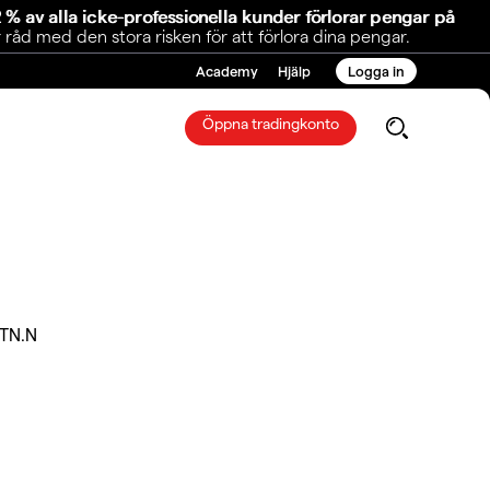
 % av alla icke-professionella kunder förlorar pengar på
åd med den stora risken för att förlora dina pengar.
Academy
Hjälp
Logga in
Öppna tradingkonto
TN.N