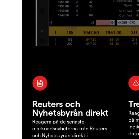
Reuters och
Tr
Nyhetsbyrån direkt
Reag
på m
Reagera på de senaste
indi
marknadsnyheterna från Reuters
dato
och Nyhetsbyrån direkt i