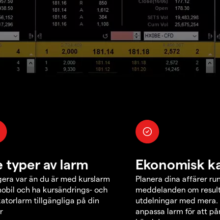
e typer av larm
Ekonomisk k
era var än du är med kurslarm
Planera dina affärer ru
obil och ha kursändrings- och
meddelanden om result
katorlarm tillgängliga på din
utdelningar med mera.
r
anpassa larm för att p