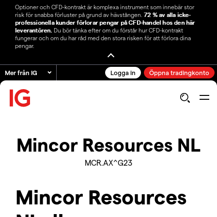
Optioner och CFD-kontrakt är komplexa instrument som innebär stor
risk för snabba förluster på grund av hävstången.
72 % av alla icke-
professionella kunder förlorar pengar på CFD-handel hos den här
leverantören.
Du bör tänka efter om du förstår hur CFD-kontrakt
fungerar och om du har råd med den stora risken för att förlora dina
pengar.
Mer från IG
Logga in
Öppna tradingkonto
Mincor Resources NL
MCR.AX^G23
Mincor Resources