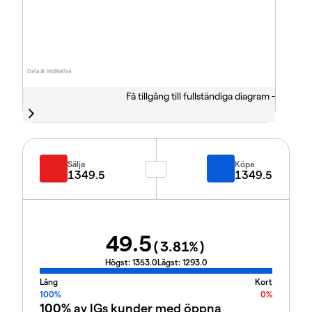
Data är indikativa
Få tillgång till fullständiga diagram -
Sälja
Köpa
1349.5
1349.5
49.5
(
3.81
%)
Högst:
1353.0
Lägst:
1293.0
Lång
Kort
100%
0%
100%
av IGs kunder med öppna