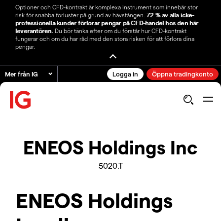
Optioner och CFD-kontrakt är komplexa instrument som innebär stor
risk för snabba förluster på grund av hävstången.
72 % av alla icke-
professionella kunder förlorar pengar på CFD-handel hos den här
leverantören.
Du bör tänka efter om du förstår hur CFD-kontrakt
fungerar och om du har råd med den stora risken för att förlora dina
pengar.
Mer från IG
Logga in
Öppna tradingkonto
ENEOS Holdings Inc
5020.T
ENEOS Holdings