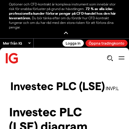
Optioner och CFD-kontrakt är komplexa instrument som innebär stor
risk för snabba förluster på grund av hävstången.
72 % av alla icke-
professionella kunder förlorar pengar på CFD-handel hos den här
leverantören.
Du bör tänka efter om du förstår hur CFD-kontrakt
fungerar och om du har råd med den stora risken för att förlora dina
pengar.
Mer från IG
Logga in
Öppna tradingkonto
Investec PLC (LSE)
INVP.L
Investec PLC
(LSE) diagram