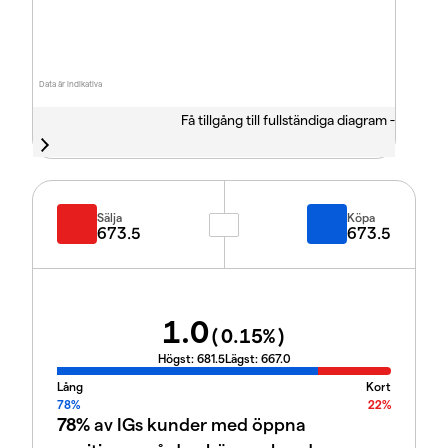
Data är indikativa
Få tillgång till fullständiga diagram -
Sälja
Köpa
673.5
673.5
1.0
(
0.15
%)
Högst:
681.5
Lägst:
667.0
Lång
Kort
78%
22%
78%
av IGs kunder med öppna