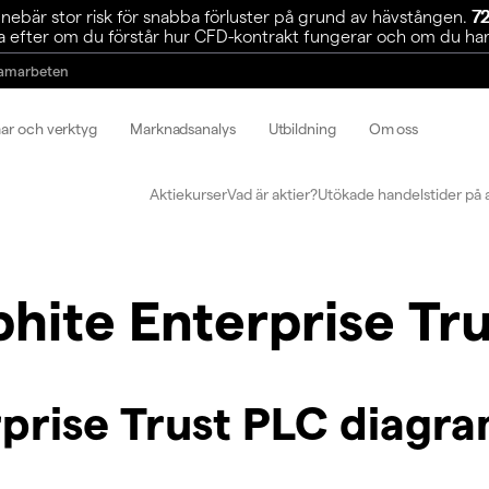
ebär stor risk för snabba förluster på grund av hävstången.
72
 efter om du förstår hur CFD-kontrakt fungerar och om du har r
amarbeten
mar och verktyg
Marknadsanalys
Utbildning
Om oss
Aktiekurser
Vad är aktier?
Utökade handelstider på 
hite Enterprise Tr
prise Trust PLC diagr