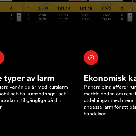
e typer av larm
Ekonomisk k
era var än du är med kurslarm
Planera dina affärer ru
obil och ha kursändrings- och
meddelanden om result
katorlarm tillgängliga på din
utdelningar med mera.
r
anpassa larm för att p
händelser