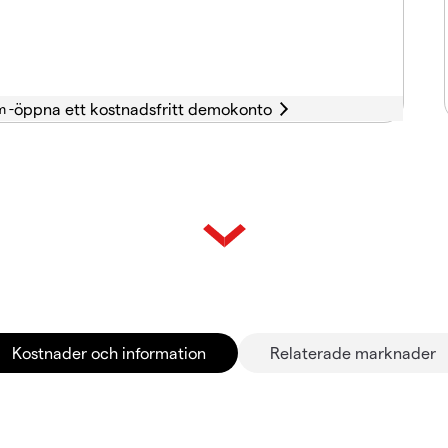
m -
Kostnader och information
Relaterade marknader