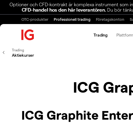
Optioner och CFD-kontrakt är komplexa instrument som inn
CFD-handel hos den här leverantören.
Du bör tänka
OTC-produkter
Professionell trading
Företagskonton
S
Trading
Plattfor
Trading
Aktiekurser
ICG Grap
ICG Graphite Enter