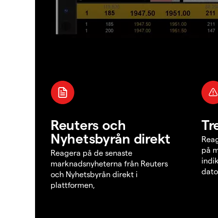
Reuters och
Tr
Nyhetsbyrån direkt
Reag
på m
Reagera på de senaste
indi
marknadsnyheterna från Reuters
dato
och Nyhetsbyrån direkt i
plattformen,