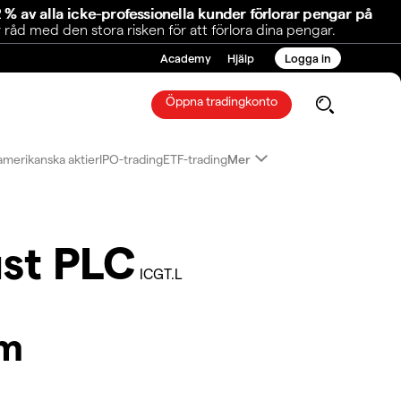
 % av alla icke-professionella kunder förlorar pengar på
åd med den stora risken för att förlora dina pengar.
Academy
Hjälp
Logga in
Öppna tradingkonto
amerikanska aktier
IPO-trading
ETF-trading
Mer
ust PLC
ICGT.L
am