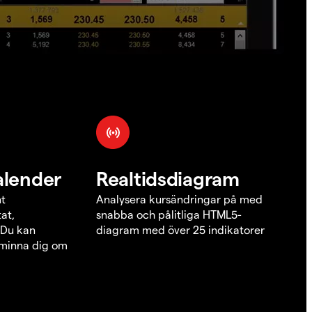
alender
Realtidsdiagram
nt
Analysera kursändringar på med
at,
snabba och pålitliga HTML5-
 Du kan
diagram med över 25 indikatorer
åminna dig om