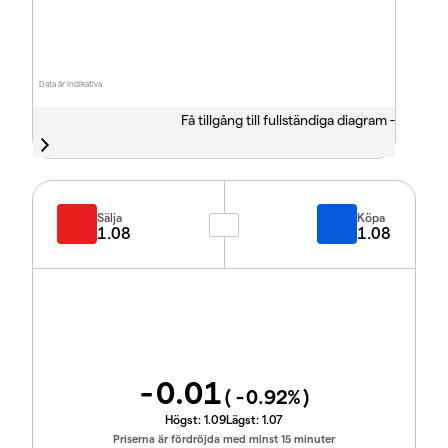
Data är indikativa
Få tillgång till fullständiga diagram -
Sälja
Köpa
1.08
1.08
-0.01
(
-0.92
%)
Högst:
1.09
Lägst:
1.07
Priserna är fördröjda med minst 15 minuter