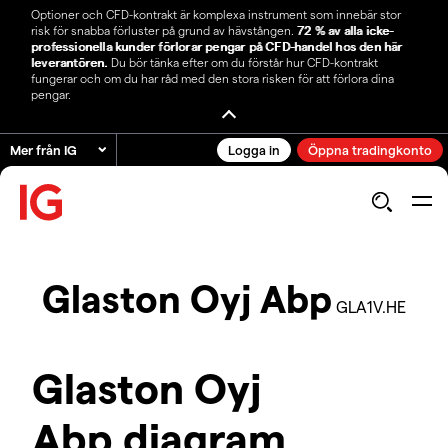
Optioner och CFD-kontrakt är komplexa instrument som innebär stor
risk för snabba förluster på grund av hävstången.
72 % av alla icke-
professionella kunder förlorar pengar på CFD-handel hos den här
leverantören.
Du bör tänka efter om du förstår hur CFD-kontrakt
fungerar och om du har råd med den stora risken för att förlora dina
pengar.
Mer från IG
Logga in
Öppna tradingkonto
Glaston Oyj Abp
GLA1V.HE
Glaston Oyj
Abp diagram