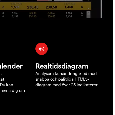
alender
Realtidsdiagram
nt
Analysera kursändringar på med
at,
snabba och pålitliga HTML5-
 Du kan
diagram med över 25 indikatorer
åminna dig om