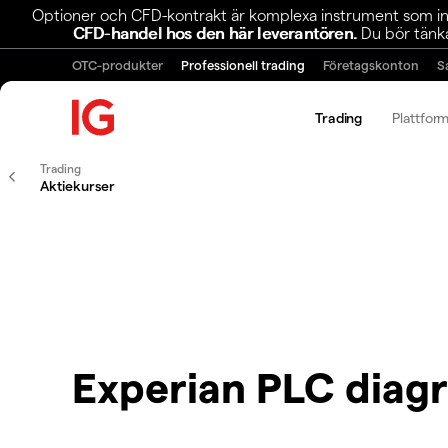
Optioner och CFD-kontrakt är komplexa instrument som inn
CFD-handel hos den här leverantören.
Du bör tänka
OTC-produkter
Professionell trading
Företagskonton
S
Trading
Plattfor
Trading
Aktiekurser
Experian PLC diag