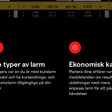
e typer av larm
Ekonomisk k
era var än du är med kurslarm
Planera dina affärer ru
obil och ha kursändrings- och
meddelanden om result
katorlarm tillgängliga på din
utdelningar med mera.
r
anpassa larm för att p
händelser