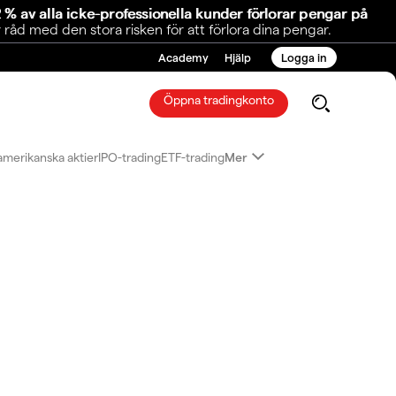
 % av alla icke-professionella kunder förlorar pengar på
åd med den stora risken för att förlora dina pengar.
Academy
Hjälp
Logga in
Öppna tradingkonto
amerikanska aktier
IPO-trading
ETF-trading
Mer