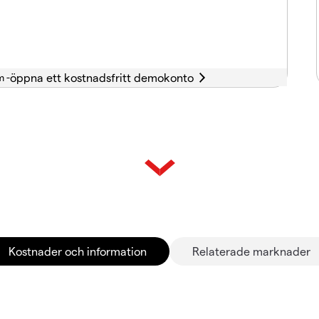
m -
Kostnader och information
Relaterade marknader