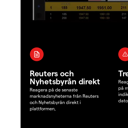
Reuters och
Tr
Nyhetsbyrån direkt
Reag
på m
Reagera på de senaste
indi
marknadsnyheterna från Reuters
dato
och Nyhetsbyrån direkt i
plattformen,