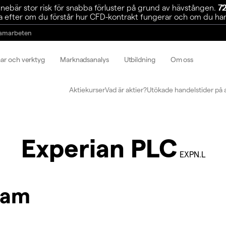
ebär stor risk för snabba förluster på grund av hävstången.
72
 efter om du förstår hur CFD-kontrakt fungerar och om du har r
amarbeten
mar och verktyg
Marknadsanalys
Utbildning
Om oss
Aktiekurser
Vad är aktier?
Utökade handelstider på 
Experian PLC
EXPN.L
ram