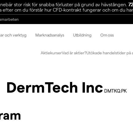
ebär stor risk för snabba förluster på grund av hävstången.
72
 efter om du förstår hur CFD-kontrakt fungerar och om du har r
amarbeten
mar och verktyg
Marknadsanalys
Utbildning
Om oss
Aktiekurser
Vad är aktier?
Utökade handelstider på 
DermTech Inc
DMTKQ.PK
gram