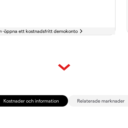
m -
Kostnader och information
Relaterade marknader