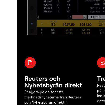
Reuters och
Tr
Nyhetsbyrån direkt
Reag
på m
Reagera på de senaste
indi
marknadsnyheterna från Reuters
dato
och Nyhetsbyrån direkt i