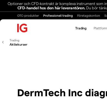
Optioner och CFD-kontrakt är komplexa instrument som inn
CFD-handel hos den här leverantören.
Du bör tänka
OTC-produkter
Professionell trading
Företagskonton
S
Trading
Plattfor
Trading
Aktiekurser
DermTech Inc dia