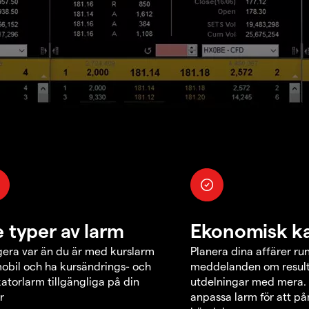
e typer av larm
Ekonomisk k
era var än du är med kurslarm
Planera dina affärer ru
obil och ha kursändrings- och
meddelanden om result
katorlarm tillgängliga på din
utdelningar med mera.
r
anpassa larm för att p