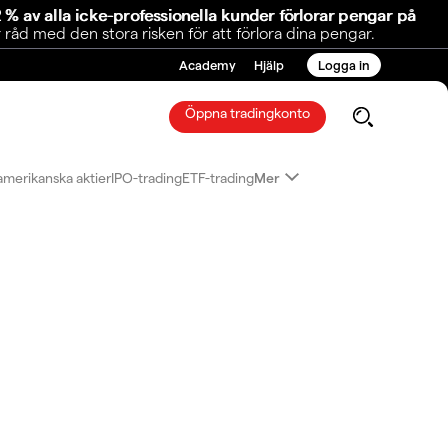
 % av alla icke-professionella kunder förlorar pengar på
åd med den stora risken för att förlora dina pengar.
Academy
Hjälp
Logga in
Öppna tradingkonto
amerikanska aktier
IPO-trading
ETF-trading
Mer