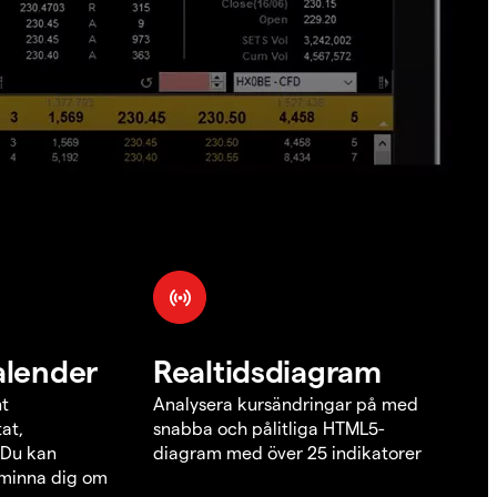
alender
Realtidsdiagram
nt
Analysera kursändringar på med
at,
snabba och pålitliga HTML5-
 Du kan
diagram med över 25 indikatorer
åminna dig om