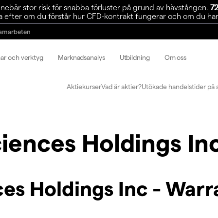
ebär stor risk för snabba förluster på grund av hävstången.
72
 efter om du förstår hur CFD-kontrakt fungerar och om du har r
amarbeten
mar och verktyg
Marknadsanalys
Utbildning
Om oss
Aktiekurser
Vad är aktier?
Utökade handelstider på 
iences Holdings In
es Holdings Inc - Warr