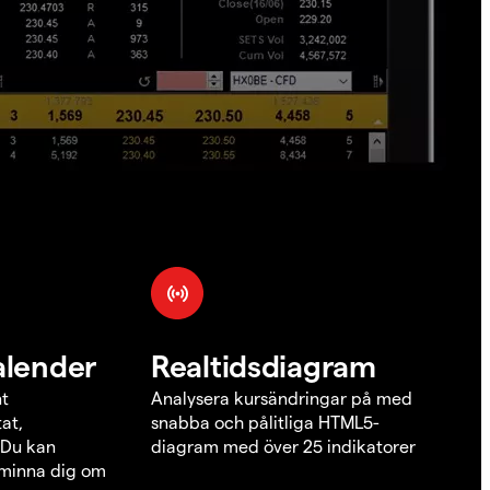
alender
Realtidsdiagram
nt
Analysera kursändringar på med
at,
snabba och pålitliga HTML5-
 Du kan
diagram med över 25 indikatorer
åminna dig om