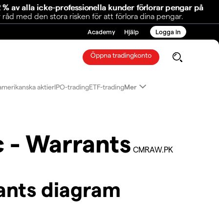
 % av alla icke-professionella kunder förlorar pengar på
åd med den stora risken för att förlora dina pengar.
Academy
Hjälp
Logga in
Öppna tradingkonto
amerikanska aktier
IPO-trading
ETF-trading
Mer
c - Warrants
CMRAW.PK
ants diagram