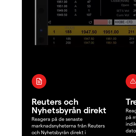
Reuters och
Tr
Nyhetsbyrån direkt
Reag
på m
Reagera på de senaste
indi
marknadsnyheterna från Reuters
dato
och Nyhetsbyrån direkt i