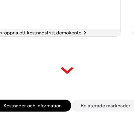
m -
Kostnader och information
Relaterade marknader