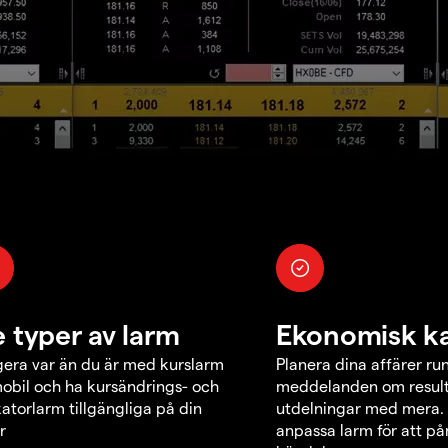
e typer av larm
Ekonomisk k
era var än du är med kurslarm
Planera dina affärer ru
obil och ha kursändrings- och
meddelanden om result
katorlarm tillgängliga på din
utdelningar med mera.
r
anpassa larm för att p