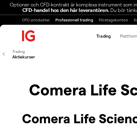
Optioner och CFD-kontrakt är komplexa instrument som inn
CFD-handel hos den här leverantören.
Du bör tänka
OTC-produkter
Professionell trading
Företagskonton
S
Trading
Plattfor
Trading
Aktiekurser
Comera Life Sc
Comera Life Scienc