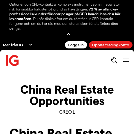
Optioner och CFD-kontrakt är komplexa instrument som innebär stor
risk för snabba förluster på grund av hävstången.
72 % av alla icke-
professionella kunder förlorar pengar på CFD-handel hos den här
leverantören.
Du bör tänka efter om du förstår hur CFD-kontrakt
fungerar och om du har råd med den stora risken för att förlora dina
pengar.
Mer från IG
Logga in
Öppna tradingkonto
China Real Estate
Opportunities
CREO.L
China Real Estate