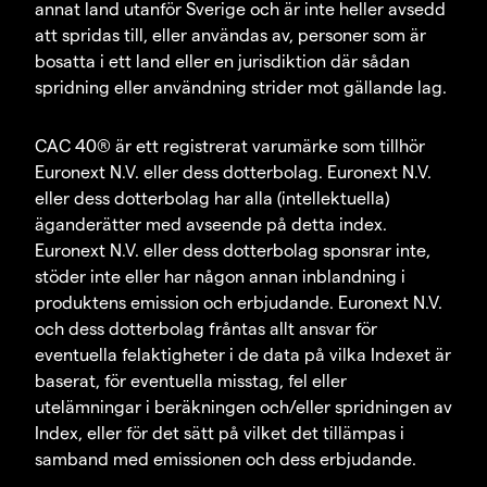
annat land utanför Sverige och är inte heller avsedd
att spridas till, eller användas av, personer som är
bosatta i ett land eller en jurisdiktion där sådan
spridning eller användning strider mot gällande lag.
CAC 40® är ett registrerat varumärke som tillhör
Euronext N.V. eller dess dotterbolag. Euronext N.V.
eller dess dotterbolag har alla (intellektuella)
äganderätter med avseende på detta index.
Euronext N.V. eller dess dotterbolag sponsrar inte,
stöder inte eller har någon annan inblandning i
produktens emission och erbjudande. Euronext N.V.
och dess dotterbolag fråntas allt ansvar för
eventuella felaktigheter i de data på vilka Indexet är
baserat, för eventuella misstag, fel eller
utelämningar i beräkningen och/eller spridningen av
Index, eller för det sätt på vilket det tillämpas i
samband med emissionen och dess erbjudande.