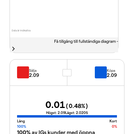
Data är indikativa
Få tillgång till fullständiga diagram -
Sälja
Köpa
2.09
2.09
0.01
(
0.48
%)
Högst:
2.09
Lägst:
2.0205
Lång
Kort
100%
0%
100%
av IGs kunder med öppna