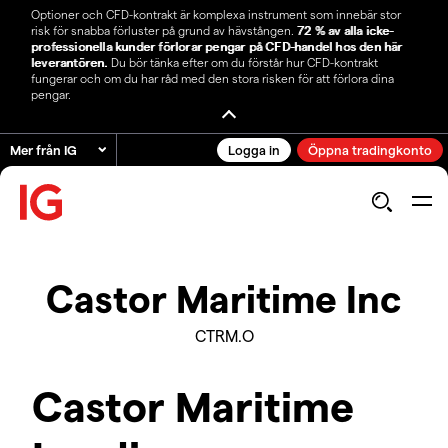
Optioner och CFD-kontrakt är komplexa instrument som innebär stor
risk för snabba förluster på grund av hävstången.
72 % av alla icke-
professionella kunder förlorar pengar på CFD-handel hos den här
leverantören.
Du bör tänka efter om du förstår hur CFD-kontrakt
fungerar och om du har råd med den stora risken för att förlora dina
pengar.
Mer från IG
Logga in
Öppna tradingkonto
Castor Maritime Inc
CTRM.O
Castor Maritime