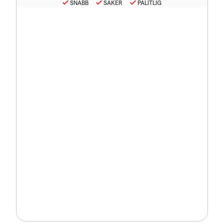
SNABB
SÄKER
PÅLITLIG