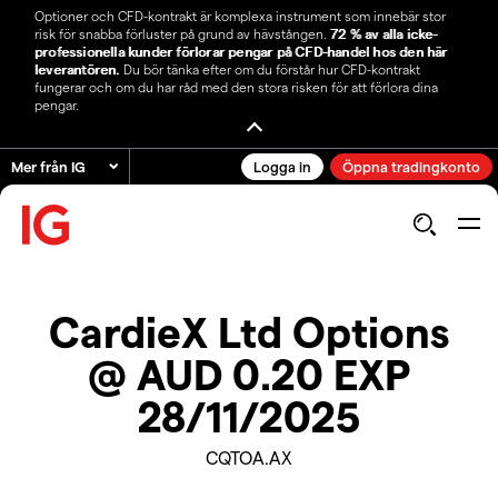
Optioner och CFD-kontrakt är komplexa instrument som innebär stor
risk för snabba förluster på grund av hävstången.
72 % av alla icke-
professionella kunder förlorar pengar på CFD-handel hos den här
leverantören.
Du bör tänka efter om du förstår hur CFD-kontrakt
fungerar och om du har råd med den stora risken för att förlora dina
pengar.
Mer från IG
Logga in
Öppna tradingkonto
CardieX Ltd Options
@ AUD 0.20 EXP
28/11/2025
CQTOA.AX