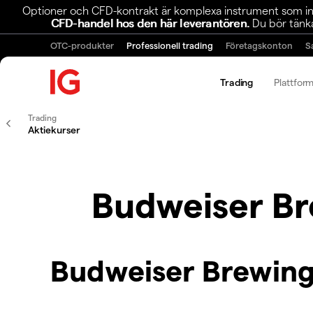
Optioner och CFD-kontrakt är komplexa instrument som inn
CFD-handel hos den här leverantören.
Du bör tänka
OTC-produkter
Professionell trading
Företagskonton
S
Trading
Plattfor
Trading
Aktiekurser
Budweiser B
Budweiser Brewin