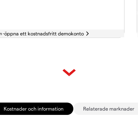
m -
Kostnader och information
Relaterade marknader