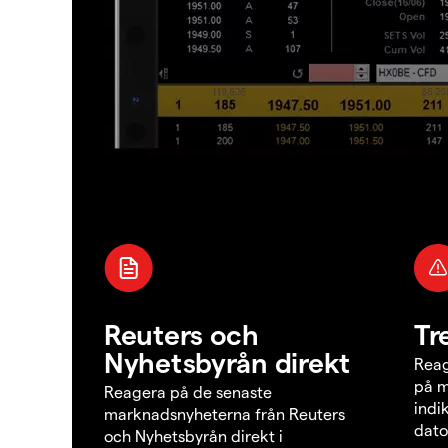
Reuters och
Tr
Nyhetsbyrån direkt
Reag
på m
Reagera på de senaste
indi
marknadsnyheterna från Reuters
dato
och Nyhetsbyrån direkt i