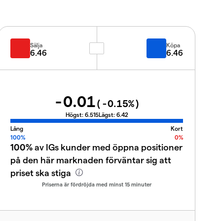
Sälja
Köpa
6.46
6.46
-0.01
(
-0.15
%)
Högst:
6.515
Lägst:
6.42
Lång
Kort
100%
0%
100%
av IGs kunder med öppna positioner
på den här marknaden förväntar sig att
priset ska stiga
Priserna är fördröjda med minst 15 minuter