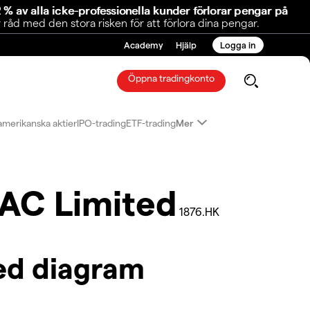
 % av alla icke-professionella kunder förlorar pengar på
åd med den stora risken för att förlora dina pengar.
Academy
Hjälp
Logga in
Öppna tradingkonto
amerikanska aktier
IPO-trading
ETF-trading
Mer
AC Limited
1876.HK
ed diagram