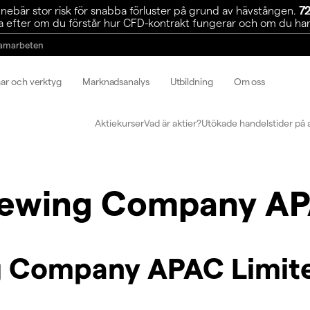
ebär stor risk för snabba förluster på grund av hävstången.
72
 efter om du förstår hur CFD-kontrakt fungerar och om du har r
amarbeten
mar och verktyg
Marknadsanalys
Utbildning
Om oss
Aktiekurser
Vad är aktier?
Utökade handelstider på 
rewing Company AP
g Company APAC Limit