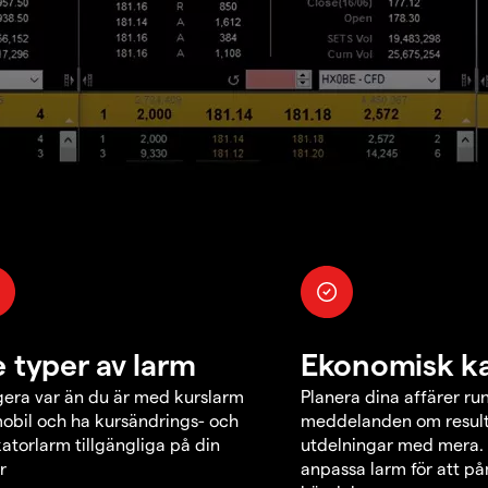
e typer av larm
Ekonomisk k
era var än du är med kurslarm
Planera dina affärer ru
obil och ha kursändrings- och
meddelanden om result
katorlarm tillgängliga på din
utdelningar med mera.
r
anpassa larm för att p