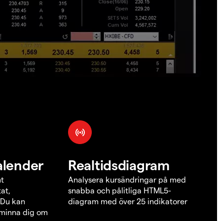
alender
Realtidsdiagram
nt
Analysera kursändringar på med
at,
snabba och pålitliga HTML5-
 Du kan
diagram med över 25 indikatorer
åminna dig om