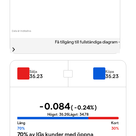
Data är indikativa
Få tillgång till fullständiga diagram -
Sälja
Köpa
35.23
35.23
-0.084
(
-0.24
%)
Högst:
35.26
Lägst:
34.78
Lång
Kort
70%
30%
70%
av IGs kunder med öppna