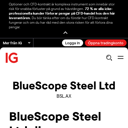
Optioner och CFD-kontrakt är komplexa instrument som innebär stor
risk för snabba förluster på grund av hävstången.
72 % av alla icke-
professionella kunder förlorar pengar på CFD-handel hos den här
leverantören.
Du bör tänka efter om du förstår hur CFD-kontrakt
fungerar och om du har råd med den stora risken för att förlora dina
pengar.
Mer från IG
Logga in
Öppna tradingkonto
BlueScope Steel Ltd
BSL.AX
BlueScope Steel