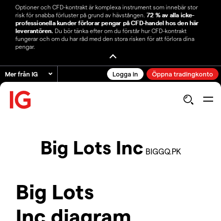
Optioner och CFD-kontrakt är komplexa instrument som innebär stor
risk för snabba förluster på grund av hävstången.
72 % av alla icke-
professionella kunder förlorar pengar på CFD-handel hos den här
leverantören.
Du bör tänka efter om du förstår hur CFD-kontrakt
fungerar och om du har råd med den stora risken för att förlora dina
pengar.
Mer från IG
Logga in
Öppna tradingkonto
Big Lots Inc
BIGGQ.PK
Big Lots
Inc diagram