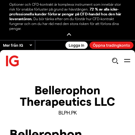
Optioner och CFD-kontrakt är komplexa instrument som innebär stor
risk för snabba förluster på grund av hävstången.
72 % av alla icke-
professionella kunder förlorar pengar på CFD-handel hos den här
leverantören.
Du bör tänka efter om du förstår hur CFD-kontrakt
fungerar och om du har råd med den stora risken för att förlora dina
pengar.
Mer från IG
Logga in
Öppna tradingkonto
Bellerophon
Therapeutics LLC
BLPH.PK
Bellerophon