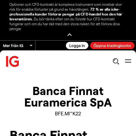
Optioner och CFD-kontrakt är komplexa instrument som innebär stor
risk för snabba förluster på grund av hävstången.
72 % av alla icke-
professionella kunder förlorar pengar på CFD-handel hos den här
leverantören.
Du bör tänka efter om du förstår hur CFD-kontrakt
fungerar och om du har råd med den stora risken för att förlora dina
pengar.
Mer från IG
Logga in
Öppna tradingkonto
Banca Finnat
Euramerica SpA
BFE.MI^K22
Banca Finnat