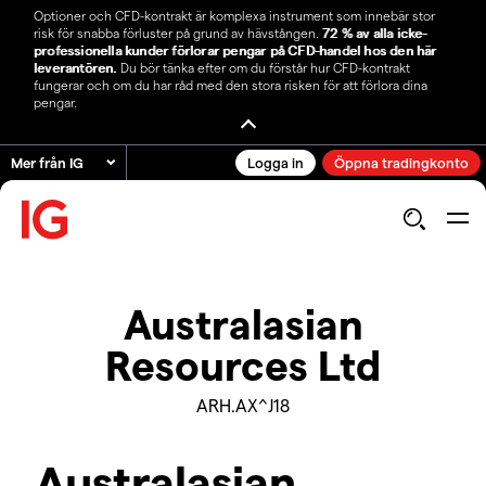
Optioner och CFD-kontrakt är komplexa instrument som innebär stor
risk för snabba förluster på grund av hävstången.
72 % av alla icke-
professionella kunder förlorar pengar på CFD-handel hos den här
leverantören.
Du bör tänka efter om du förstår hur CFD-kontrakt
fungerar och om du har råd med den stora risken för att förlora dina
pengar.
Mer från IG
Logga in
Öppna tradingkonto
Australasian
Resources Ltd
ARH.AX^J18
Australasian