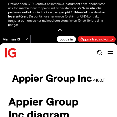
Optioner och CFD-kontrakt är komplexa instrument som innebär stor
risk för snabba förluster på grund av hävstången.
72 % av alla icke-
professionella kunder förlorar pengar på CFD-handel hos den här
leverantören.
Du bör tänka efter om du förstår hur CFD-kontrakt
fungerar och om du har råd med den stora risken för att förlora dina
pengar.
Mer från IG
Logga in
Öppna tradingkonto
Appier Group Inc
4180.T
Appier Group
Inc diagram