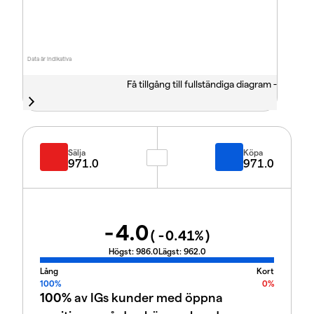
Data är indikativa
Få tillgång till fullständiga diagram -
Sälja
Köpa
971.0
971.0
-4.0
(
-0.41
%)
Högst:
986.0
Lägst:
962.0
Lång
Kort
100%
0%
100%
av IGs kunder med öppna