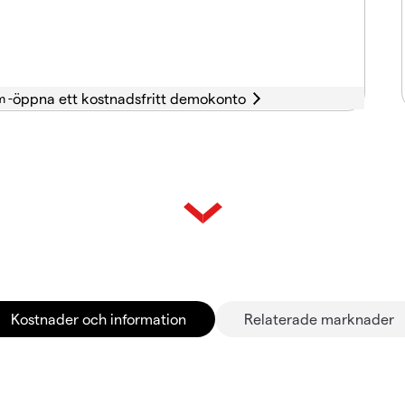
m -
Kostnader och information
Relaterade marknader