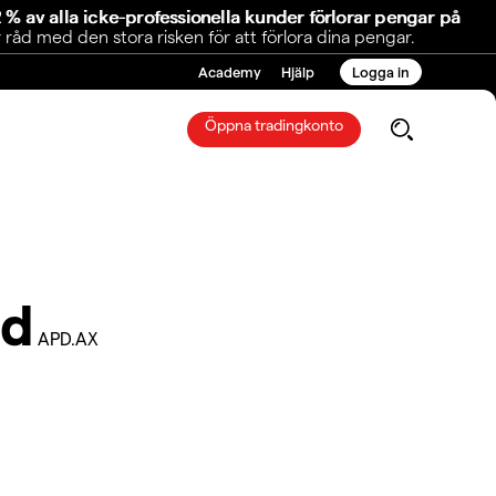
 % av alla icke-professionella kunder förlorar pengar på
åd med den stora risken för att förlora dina pengar.
Academy
Hjälp
Logga in
Öppna tradingkonto
td
APD.AX