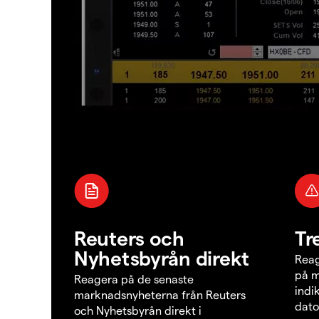
Reuters och
Tr
Nyhetsbyrån direkt
Reag
på m
Reagera på de senaste
indi
marknadsnyheterna från Reuters
dato
och Nyhetsbyrån direkt i