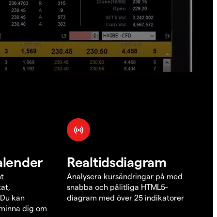
alender
Realtidsdiagram
nt
Analysera kursändringar på med
at,
snabba och pålitliga HTML5-
 Du kan
diagram med över 25 indikatorer
åminna dig om