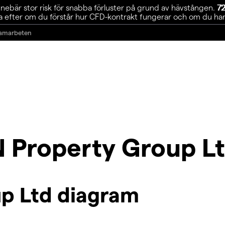
ebär stor risk för snabba förluster på grund av hävstången.
72
 efter om du förstår hur CFD-kontrakt fungerar och om du har r
amarbeten
 Property Group L
p Ltd diagram