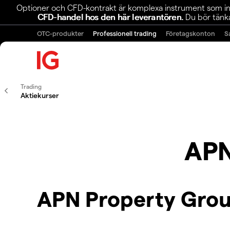
Optioner och CFD-kontrakt är komplexa instrument som inn
CFD-handel hos den här leverantören.
Du bör tänka
OTC-produkter
Professionell trading
Företagskonton
S
Trading
Aktiekurser
APN
APN Property Grou