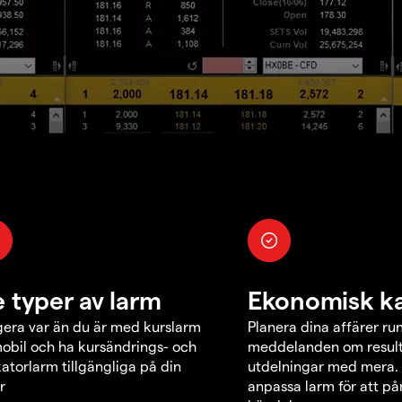
e typer av larm
Ekonomisk k
era var än du är med kurslarm
Planera dina affärer ru
obil och ha kursändrings- och
meddelanden om result
katorlarm tillgängliga på din
utdelningar med mera.
r
anpassa larm för att p