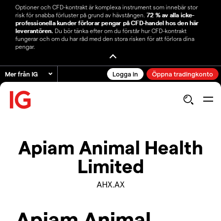
Optioner och CFD-kontrakt är komplexa instrument som innebär stor
risk för snabba förluster på grund av hävstången.
72 % av alla icke-
professionella kunder förlorar pengar på CFD-handel hos den här
leverantören.
Du bör tänka efter om du förstår hur CFD-kontrakt
fungerar och om du har råd med den stora risken för att förlora dina
pengar.
Mer från IG
Logga in
Öppna tradingkonto
Apiam Animal Health
Limited
AHX.AX
Apiam Animal