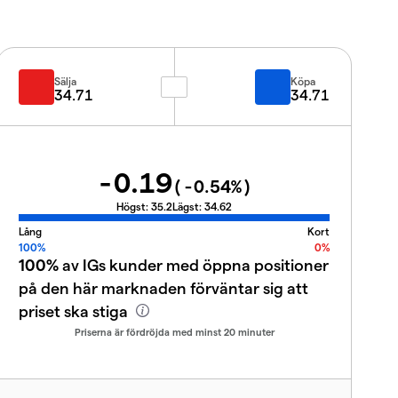
Sälja
Köpa
34.71
34.71
-0.19
(
-0.54
%)
Högst:
35.2
Lägst:
34.62
Lång
Kort
100%
0%
100%
av IGs kunder med öppna positioner
på den här marknaden förväntar sig att
priset ska stiga
Priserna är fördröjda med minst 20 minuter