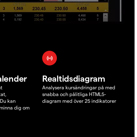
alender
Realtidsdiagram
nt
Analysera kursändringar på med
at,
snabba och pålitliga HTML5-
 Du kan
diagram med över 25 indikatorer
åminna dig om