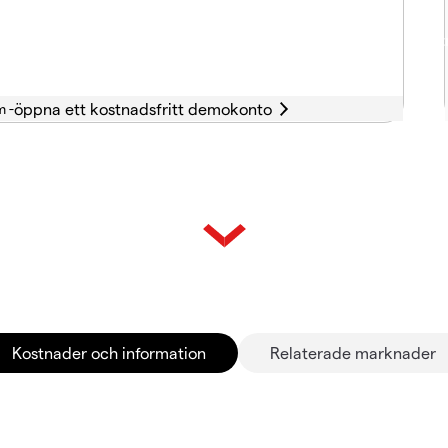
m -
Kostnader och information
Relaterade marknader