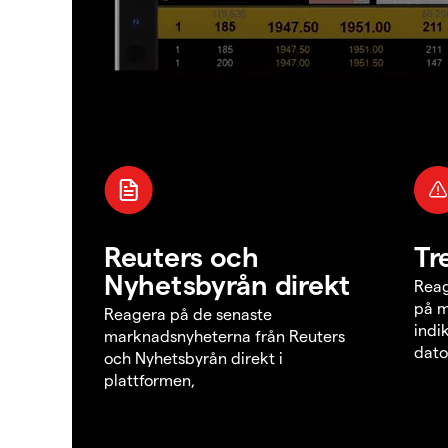
Reuters och
Tr
Nyhetsbyrån direkt
Reag
på m
Reagera på de senaste
indi
marknadsnyheterna från Reuters
dato
och Nyhetsbyrån direkt i
plattformen,