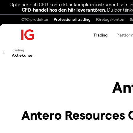
Optioner och CFD-kontrakt är komplexa instrument som inn
CFD-handel hos den här leverantören.
Du bör tänka
OTC-produkter
Professionell trading
Företagskonton
S
Trading
Plattfor
Trading
Aktiekurser
An
Antero Resources 