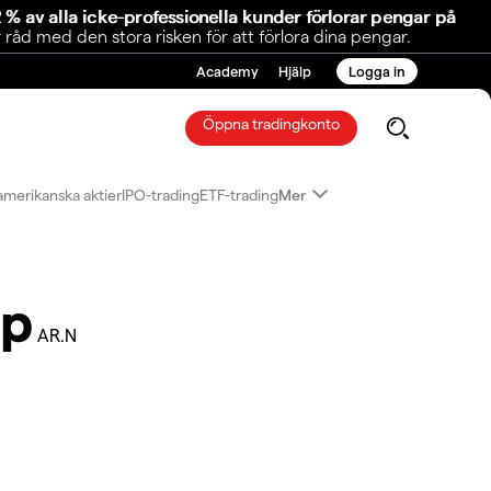
 % av alla icke-professionella kunder förlorar pengar på
åd med den stora risken för att förlora dina pengar.
Academy
Hjälp
Logga in
Öppna tradingkonto
amerikanska aktier
IPO-trading
ETF-trading
Mer
rp
AR.N