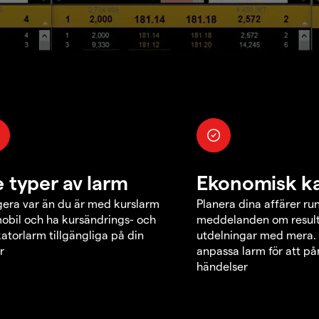
e typer av larm
Ekonomisk k
era var än du är med kurslarm
Planera dina affärer ru
obil och ha kursändrings- och
meddelanden om result
katorlarm tillgängliga på din
utdelningar med mera.
r
anpassa larm för att p
händelser