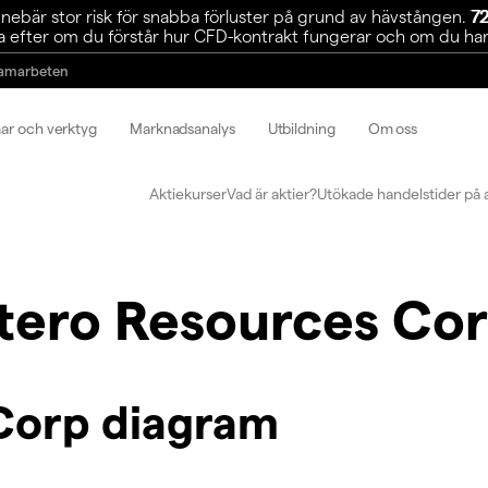
ebär stor risk för snabba förluster på grund av hävstången.
72
 efter om du förstår hur CFD-kontrakt fungerar och om du har r
amarbeten
mar och verktyg
Marknadsanalys
Utbildning
Om oss
Aktiekurser
Vad är aktier?
Utökade handelstider på 
tero Resources Co
Corp diagram