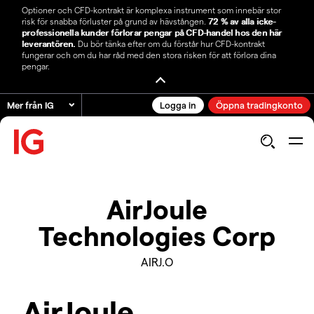
Optioner och CFD-kontrakt är komplexa instrument som innebär stor
risk för snabba förluster på grund av hävstången.
72 % av alla icke-
professionella kunder förlorar pengar på CFD-handel hos den här
leverantören.
Du bör tänka efter om du förstår hur CFD-kontrakt
fungerar och om du har råd med den stora risken för att förlora dina
pengar.
Mer från IG
Logga in
Öppna tradingkonto
AirJoule
Technologies Corp
AIRJ.O
AirJoule