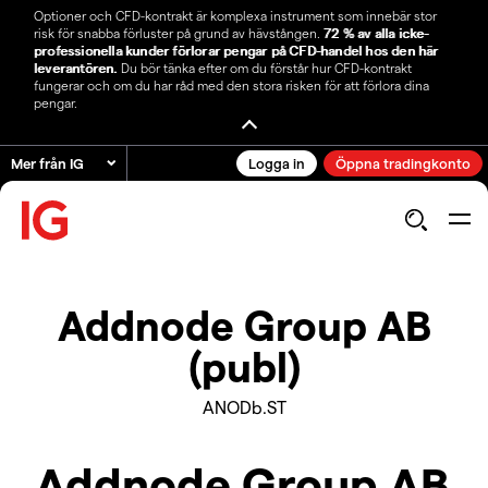
Optioner och CFD-kontrakt är komplexa instrument som innebär stor
risk för snabba förluster på grund av hävstången.
72 % av alla icke-
professionella kunder förlorar pengar på CFD-handel hos den här
leverantören.
Du bör tänka efter om du förstår hur CFD-kontrakt
fungerar och om du har råd med den stora risken för att förlora dina
pengar.
Mer från IG
Logga in
Öppna tradingkonto
Addnode Group AB
(publ)
ANODb.ST
Addnode Group AB