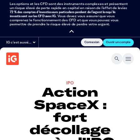
Les options et les CFD sont des instruments complexes et présentent
un risque élevé de perte rapide en capital en raison de l’effet de levier.
72 % des comptes d’investisseurs particuliers perdent de l’argent lorsqu’ils
investissent sur les CFD avec IG
. Vous devez vous assurer que vous
comprenez le fonctionnement des CFD et que vous pouvez vous
permettre de prendre le risque élevé de perdre votre argent.
Connexion
Ouvrir un compte
IG c'est aussi…
IPO
Action
SpaceX :
fort
décollage