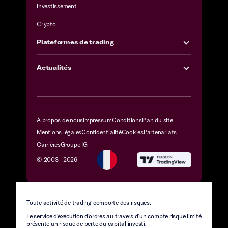
Investissement
Crypto
Plateformes de trading
Actualités
À propos de nous
Impressum
Conditions
Plan du site
Mentions légales
Confidentialité
Cookies
Partenariats
Carrières
Groupe IG
© 2003 -
2026
Toute activité de trading comporte des risques.
Le service d'exécution d'ordres au travers d’un compte risque limité
présente un risque de perte du capital investi.