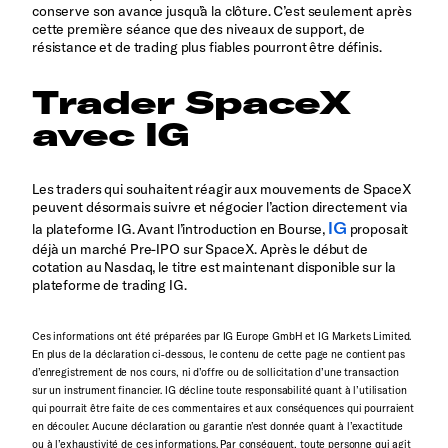
conserve son avance jusqu’à la clôture. C’est seulement après
cette première séance que des niveaux de support, de
résistance et de trading plus fiables pourront être définis.
Trader SpaceX
avec IG
Les traders qui souhaitent réagir aux mouvements de SpaceX
peuvent désormais suivre et négocier l’action directement via
IG
la plateforme IG. Avant l’introduction en Bourse,
proposait
déjà un marché Pre-IPO sur SpaceX. Après le début de
cotation au Nasdaq, le titre est maintenant disponible sur la
plateforme de trading IG.
Ces informations ont été préparées par IG Europe GmbH et IG Markets Limited.
En plus de la déclaration ci-dessous, le contenu de cette page ne contient pas
d’enregistrement de nos cours, ni d’offre ou de sollicitation d’une transaction
sur un instrument financier. IG décline toute responsabilité quant à l’utilisation
qui pourrait être faite de ces commentaires et aux conséquences qui pourraient
en découler. Aucune déclaration ou garantie n’est donnée quant à l’exactitude
ou à l’exhaustivité de ces informations. Par conséquent, toute personne qui agit