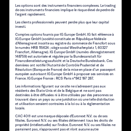
Les options sont des instruments financiers complexes. Le trading
de ces instruments financiers implique le risque élevé de perdre de
l'argent rapidement.
Les clients professionnels peuvent perdre plus que leur capital
investi.
Comptes options fournis par IG Europe GmbH. IG fait référence à
IG Europe GmbH (société constituée en République fédérale
d'Allemagne et inscrite au registre du commerce de Francfort sous
le numéro HRB 115624 ; siège social Westhafenplatz 1, 60327
Francfort, Allemagne). IG Europe GmbH (numéro d'enregistrement
148759) est autorisée et régulée par la Bundesanstalt für
Finanzdienstleistungsaufsicht et la Deutsche Bundesbank. Ces
dernières ont notifié l’Autorité de Contrôle Prudentiel et de
Résolution (Banque de France) de la mise en place d’un passeport
européen autorisant IG Europe GmbH à proposer ses services en
France. IG Europe France : RCS Paris n°842 197 287.
Les informations figurant sur ce site ne s'adressent pas aux
résidents des États-Unis et de la Belgique et ne sont pas
destinées à être diffusées ni à être utilisées par des personnes se
trouvant dans un pays ou une juridiction où une telle distribution
et utilisation seraient contraires à la loi ou à la règlementation
locale.
CAC 40® est une marque déposée d'Euronext N.V. ou de ses
filiales. Euronext N.V. ou ses filiales détiennent tous les droits de
propriété (intellectuelle) sur l'indice. Euronext N.V. ou ses filiales ne
parrainent pas, n'approuvent pas et n'ont aucune autre