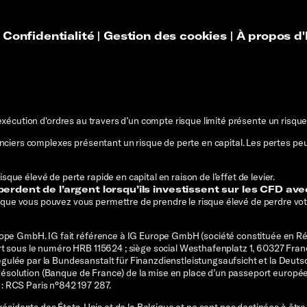
|
Confidentialité
|
Gestion des cookies
|
À propos d'
exécution d'ordres au travers d’un compte risque limité présente un risque 
nanciers complexes présentant un risque de perte en capital. Les pertes 
ue élevé de perte rapide en capital en raison de l’effet de levier.
erdent de l’argent lorsqu’ils investissent sur les CFD ave
ue vous pouvez vous permettre de prendre le risque élevé de perdre vot
rope GmbH. IG fait référence à IG Europe GmbH (société constituée en R
rt sous le numéro HRB 115624 ; siège social Westhafenplatz 1, 60327 Fran
gulée par la Bundesanstalt für Finanzdienstleistungsaufsicht et la Deu
de Résolution (Banque de France) de la mise en place d’un passeport europ
: RCS Paris n°842 197 287.