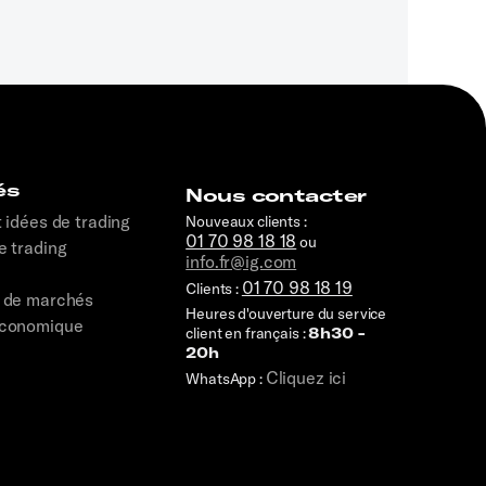
és
Nous contacter
t idées de trading
Nouveaux clients :
01 70 98 18 18
ou
e trading
info.fr@ig.com
01 70 98 18 19
Clients :
s de marchés
Heures d'ouverture du service
économique
client en français :
8h30 -
20h
Cliquez ici
WhatsApp :