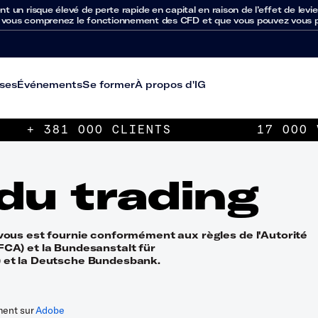
un risque élevé de perte rapide en capital en raison de l’effet de levie
 vous comprenez le fonctionnement des CFD et que vous pouvez vous per
ses
Événements
Se former
À propos d'IG
+ 381 000 CLIENTS
17 000 
du trading
 vous est fournie conformément aux règles de l'Autorité
FCA) et la Bundesanstalt für
) et la Deutsche Bundesbank.
ment sur
Adobe