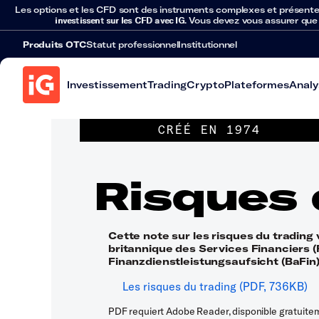
Les options et les CFD sont des instruments complexes et présentent 
investissent sur les CFD avec IG
. Vous devez vous assurer que
Produits OTC
Statut professionnel
Institutionnel
Investissement
Trading
Crypto
Plateformes
Analy
CRÉÉ EN 1974
Risques 
Cette note sur les risques du trading
britannique des Services Financiers (
Finanzdienstleistungsaufsicht (BaFin
Les risques du trading (PDF, 736KB)
PDF requiert Adobe Reader, disponible gratuite