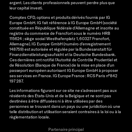
argent.
Les clients professionnels peuvent perdre plus que
leur capital investi.
Comptes CFD, options et produits dérivés fournis par IG
Europe GmbH. IG fait référence à IG Europe GmbH (société
constituée en République fédérale d'Allemagne et inscrite au
registre du commerce de Francfort sous le numéro HRB
115624 ; siège social Westhafenplatz 1, 60327 Francfort,
Allemagne). IG Europe GmbH (numéro d'enregistrement
148759) est autorisée et régulée par la Bundesanstalt für
Finanzdienstleistungsaufsicht et la Deutsche Bundesbank.
Ces dernières ont notifié l’Autorité de Contrôle Prudentiel et
de Résolution (Banque de France) de la mise en place d’un
passeport européen autorisant IG Europe GmbH à proposer
ses services en France. IG Europe France : RCS Paris n°842
197 287.
Les informations figurant sur ce site ne s'adressent pas aux
résidents des États-Unis et de la Belgique et ne sont pas
destinées à être diffusées ni à être utilisées par des
personnes se trouvant dans un pays ou une juridiction où une
telle distribution et utilisation seraient contraires à la loi ou à la
règlementation locale.
Partenaire principal