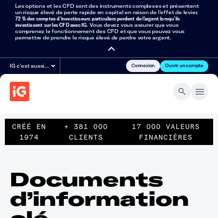
Les options et les CFD sont des instruments complexes et présentent
un risque élevé de perte rapide en capital en raison de l’effet de levier.
72 % des comptes d’investisseurs particuliers perdent de l’argent lorsqu’ils
investissent sur les CFD avec IG
. Vous devez vous assurer que vous
comprenez le fonctionnement des CFD et que vous pouvez vous
permettre de prendre le risque élevé de perdre votre argent.
Connexion
Ouvrir un compte
IG c'est aussi…
CRÉÉ EN
+ 381 000
17 000 VALEURS
1974
CLIENTS
FINANCIÈRES
Documents
d’information