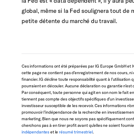
la Fed est « data dependent », il y aura pe
global, même si la Fed soulignera tout de mê
petite détente du marché du travail.
Ces informations ont été préparées par IG Europe GmbH et IG 
cette page ne contient pas d’enregistrement de nos cours, ni d
financier. IG décline toute responsabilité quant à l’utilisatio
pourraient en découler. Aucune déclaration ou garantie n’est d
Par conséquent, toute personne qui agit en son nom le fait e
tiennent pas compte des objectifs spécifiques d’un investisse
investisseur susceptible de les recevoir. Ces informations n
promouvoir l’indépendance de la recherche en investissemen
marketing. Bien que nous ne soyons pas spécifiquement cont
cherchons pas à en tirer profit avant qu’elles ne soient fournies
indépendantes
et le
résumé trimestriel
.