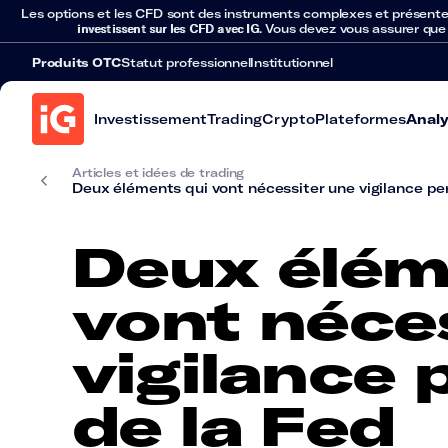
Les options et les CFD sont des instruments complexes et présentent 
investissent sur les CFD avec IG
. Vous devez vous assurer que
Produits OTC
Statut professionnel
Institutionnel
Investissement
Trading
Crypto
Plateformes
Anal
Articles et idées de trading
Deux éléments qui vont nécessiter une vigilance pe
Deux élém
vont néce
vigilance 
de la Fed