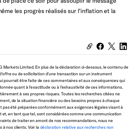
u de place ce soir pour assouplir le message
me les progrès réalisés sur l’inflation et la
Markets Limited. En plus de la déclaration ci-dessous, le contenu de
’offre ou de sollicitation d’une transaction sur un instrument
n qui pourrait être faite de ces commentaires et aux conséquences qui
onnée quant à l’exactitude ou à l’exhaustivité de ces informations.
ntièrement à ses propres risques. Toutes les recherches citées ne
ment, de la situation financière ou des besoins propres à chaque
’ont pas été préparées conformément aux exigences légales visant à
t et, en tant que tel, sont considérées comme une communication
raints de traiter en amont de nos recommandations, nous ne
 à nos clients. Voir la
déclaration relative aux recherches non